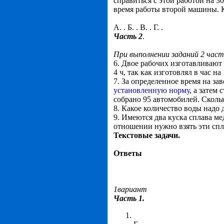
справиться с этой работой на 
время работы второй машины. К
А. . Б. . В. . Г. .
Часть 2
.
При выполнении заданий 2 част
6. Двое рабочих изготавливают 
4 ч, так как изготовлял в час н
7. За определенное время на за
установленную норму
, а затем
собрано 95 автомобилей. Сколь
8. Какое количество воды надо
9. Имеются два куска сплава м
отношении нужно взять эти спл
Текстовые задачи.
Ответы
1вариант
Часть 1.