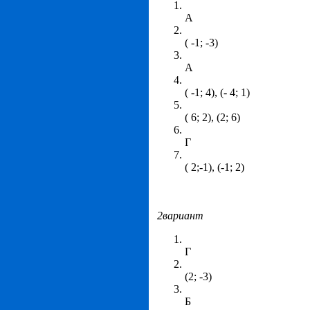
А
( -1; -3)
А
( -1; 4), (- 4; 1)
( 6; 2), (2; 6)
Г
( 2;-1), (-1; 2)
2вариант
Г
(2; -3)
Б