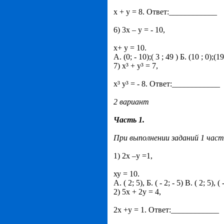
х + у = 8. Ответ:____________
6) 3х – у = - 10,
х+ у = 10.
А. (0; - 10);( 3 ; 49 ) Б. (10 ; 0);(19,
7) х³ + у³ = 7,
х³ у³ = - 8. Ответ:____________
2 вариант
Часть 1.
При выполнении заданий 1 час
1) 2х –у =1,
ху = 10.
А. ( 2; 5), Б. ( - 2; - 5) В. ( 2; 5), ( -
2) 5х + 2у = 4,
2х +у = 1. Ответ:____________