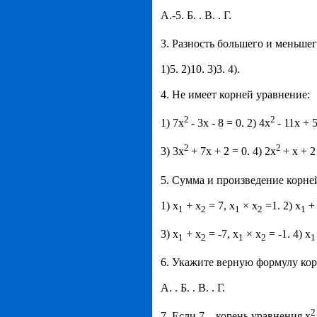
А.-5. Б. . В. . Г.
3. Разность большего и меньше
1)5. 2)10. 3)3. 4).
4. Не имеет корней уравнение:
2
2
1) 7х
- 3х - 8 = 0. 2) 4х
- 11х + 5
2
2
3) 3х
+ 7х + 2 = 0. 4) 2х
+ х + 2
5. Сумма и произведение корне
1) х
+ х
= 7, х
× х
=1. 2) х
+
1
2
1
2
1
3) х
+ х
= -7, х
× х
= -1. 4) х
1
2
1
2
1
6. Укажите верную формулу кор
А. . Б. . В. . Г.
7. Если 7 – корень уравнения х