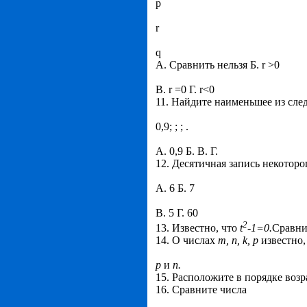
p
r
q
А. Сравнить нельзя Б. r >0
В. r =0 Г. r<0
11. Найдите наименьшее из сл
0,9; ; ; .
А. 0,9 Б. В. Г.
12. Десятичная запись некоторо
А. 6 Б. 7
В. 5 Г. 60
2
13. Известно, что
t
-1=0.
Сравни
14. О числах
m
,
n
,
k
,
p
известно,
p
и
n
.
15. Расположите в порядке возра
16. Сравните числа