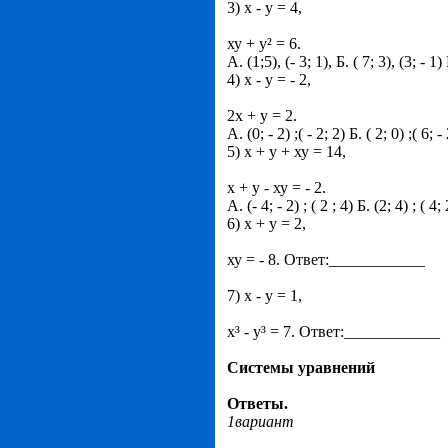
3) х - у = 4,
ху + у² = 6.
А. (1;5), (- 3; 1), Б. ( 7; 3), (3; - 1) В
4) х - у = - 2,
2х + у = 2.
А. (0; - 2) ;( - 2; 2) Б. ( 2; 0) ;( 6; - 
5) х + у + ху = 14,
х + у - ху = - 2.
А. (- 4; - 2) ; ( 2 ; 4) Б. (2; 4) ; ( 4; 
6) х + у = 2,
ху = - 8. Ответ:____________
7) х - у = 1,
х³ - у³ = 7. Ответ:____________
Системы уравнений
Ответы.
1вариант