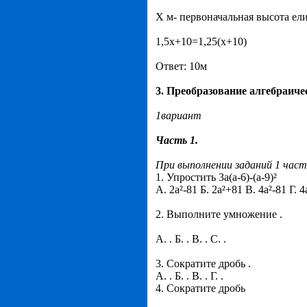
Х м- первоначальная высота ели
1,5х+10=1,25(х+10)
Ответ: 10м
3. Преобразование алгебраич
1вариант
Часть 1.
При выполнении заданий 1 час
1. Упростить 3а(а-6)-(а-9)²
А. 2а²-81 Б. 2а²+81 В. 4а²-81 Г. 
2. Выполните умножение .
А. . Б. . В. . С. .
3. Сократите дробь .
А. . Б. . В. . Г. .
4. Сократите дробь