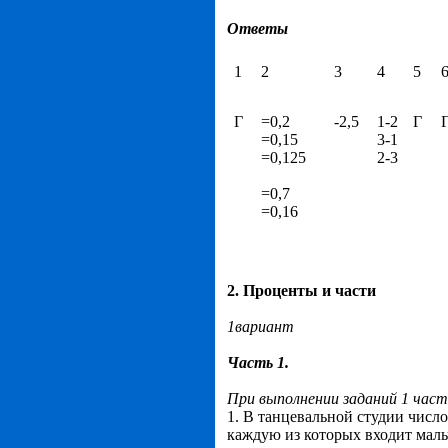
Ответы
1
2
3
4
5
Г
=0,2
-2,5
1-2
Г
=0,15
3-1
=0,125
2-3
=0,7
=0,16
2. Проценты и части
1вариант
Часть 1.
При выполнении заданий 1 час
1. В танцевальной студии число
каждую из которых входит мальч