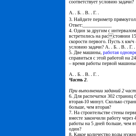
соответствует условию задачи?
А. . Б. . В. . Г. .
3. Найдите периметр прямоугол
Ответ:____________
4. Один за другим с интервалом
встретились на расстоянии 15
скорости первого. Пусть х км/ч
условию задачи? А. . Б. . В. . Г. .
5. Две машины,
работая одновр
справиться с этой работой на 
– время работы первой машины.
А. . Б. . В. . Г. .
Часть 2
.
При выполнении заданий 2 част
6. Для распечатки 302 страниц
вторая-10 минут. Сколько стран
больше, чем вторая?
7. На строительстве стены пер
вместе закончили работу через
работы на 5 дней больше, чем в
один?
8. Какое количество воды нужн