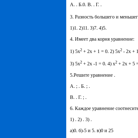
А. . Б.0. В. . Г. .
3. Разность большего и меньше
1)1. 2)11. 3)7. 4)5.
4. Имеет два корня уравнение:
2
2
1) 5х
+ 2х + 1 = 0. 2) 5х
- 2х + 
2
2
3) 5х
+ 2х -1 = 0. 4) х
+ 2х + 5 =
5.Решите уравнение .
А. ; . Б. ; .
В. . Г. ; .
6. Каждое уравнение соотнесит
1) . 2) . 3) .
а)0. б)-5 и 5. в)0 и 25