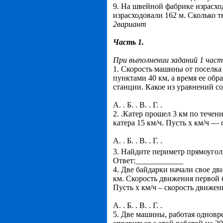
9. На швейной фабрике израсход
израсходовали 162 м. Сколько т
2вариант
Часть 1.
При выполнении заданий 1 час
1. Скорость машины от поселка
пунктами 40 км, а время ее обр
станции. Какое из уравнений с
А. . Б. . В. . Г. .
2. .Катер прошел 3 км по течен
катера 15 км/ч. Пусть х км/ч —
А. . Б. . В. . Г. .
3. Найдите периметр прямоугол
Ответ:____________
4. Две байдарки начали свое дв
км. Скорость движения первой б
Пусть х км/ч – скорость движен
А. . Б. . В. . Г. .
5. Две машины, работая одновр