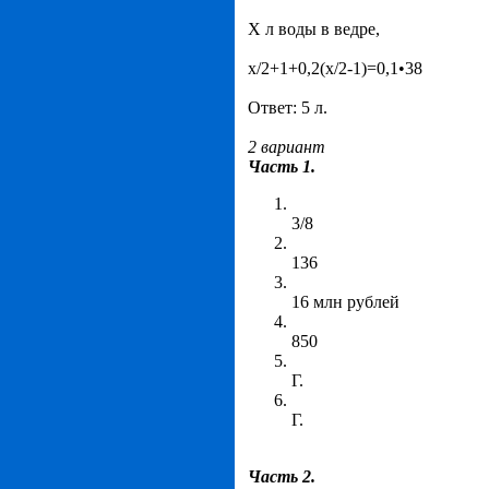
Х л воды в ведре,
х/2+1+0,2(х/2-1)=0,1•38
Ответ: 5 л.
2 вариант
Часть 1.
3/8
136
16 млн рублей
850
Г.
Г.
Часть 2.