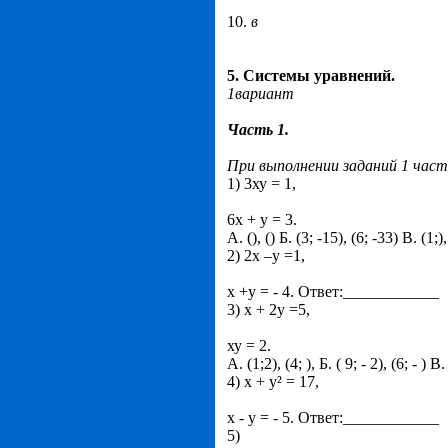
10.
в
5. Системы уравнений.
1вариант
Часть 1.
При выполнении заданий 1 час
1) 3ху = 1,
6х + у = 3.
А. (), () Б. (3; -15), (6; -33) В. (1;),
2) 2х –у =1,
х +у = - 4. Ответ:____________
3) х + 2у =5,
ху = 2.
А. (1;2), (4; ), Б. ( 9; - 2), (6; - ) В. (
4) х + у² = 17,
х - у = - 5. Ответ:____________
5)