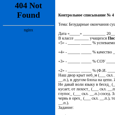
Контрольное списывание № 4
Тема: Безударные окончания су
Дата «_____» ___________ 20___
В классе _______ учащихся
Пис
«5» - ______ _____ % успеваем
«4» - ______ _____ % качество 
«3» - ______ _____ % СОУ ___
«2» - ______ _____ % (Ф.И. _
Наш двор крыт неб_м (___ скл. _
__.п.), в другом блоха на цепи. 
Не давай воли языку в бесед_ (__
кусает, от лихост_ (___ скл. __.п
глупос_ (___ скл. __.п.) сосед. З
червь в орех_ (___ скл. __.п.), 
__.п.).
Задание: