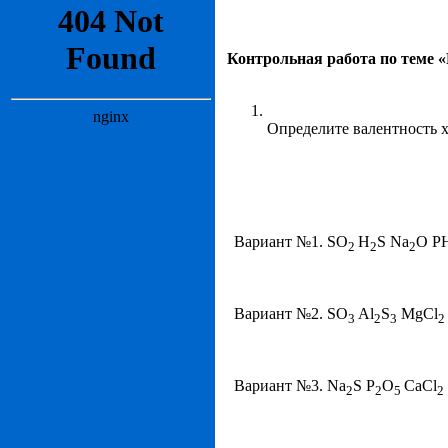
Контрольная работа по теме 
Определите валентность 
Вариант №1. SO
H
S Na
O P
2
2
2
Вариант №2. SO
Al
S
MgCl
3
2
3
2
Вариант №3. Na
S P
O
CaCl
2
2
5
2