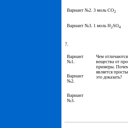
Вариант №2. 3 моль CO
2
Вариант №3. 1 моль H
SO
2
4
7.
Вариант
Чем отличаются
№1.
вещества от пр
примеры. Почем
является просты
Вариант
это доказать?
№2.
Вариант
№3.