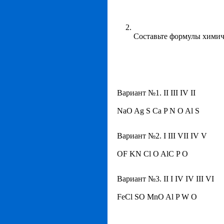
Составьте формулы химич
Вариант №1. II III IV II
NaO Ag S Ca P N O Al S
Вариант №2. I III VII IV V
OF KN Cl O AlC P O
Вариант №3. II I IV IV III VI
FeCl SO MnO Al P W O