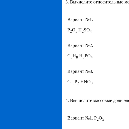
3. Вычислите относительные м
Вариант №1.
P
O
H
SO
2
5
2
4
Вариант №2.
C
H
H
PO
3
8
3
4
Вариант №3.
Ca
P
HNO
3
2
3
4. Вычислите массовые доли эл
Вариант №1. P
O
2
5