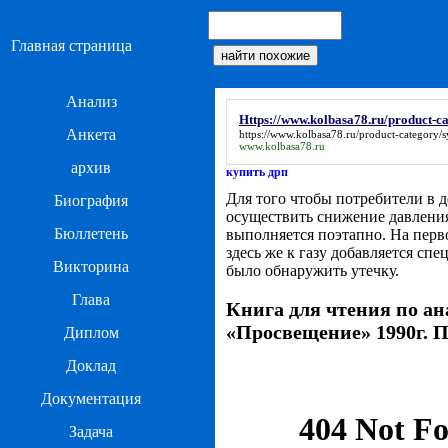
Главная страница
Анализ
Https://www.kolbasa78.ru/product-ca
Анкета
https://www.kolbasa78.ru/product-category/s
www.kolbasa78.ru
архив
купить дрп
Для того чтобы потребители в 
Биография
осуществить снижение давления
Бюллетень
выполняется поэтапно. На перв
здесь же к газу добавляется сп
Викторина
было обнаружить утечку.
Глава
Книга для чтения по ан
«Просвещение» 1990г. 
Диплом
Доклад
Документация
Задача