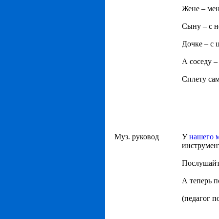
Жене – мен
Сыну – с н
Дочке – с 
А соседу –
Сплету са
Муз. руковод
У
нашего 
инструмент
Послушайте
А теперь п
(педагог п