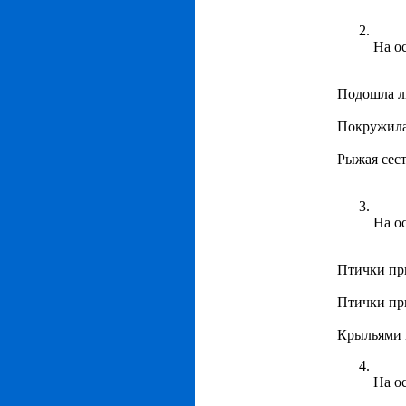
На о
Подошла л
Покружила
Рыжая сест
На о
Птички пр
Птички пр
Крыльями 
На о