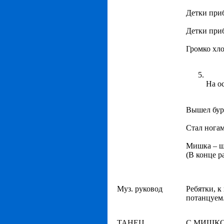
Детки при
Детки при
Громко хло
На о
Вышел бур
Стал ногам
Мишка – ш
(В конце 
Муз. руковод
Ребятки, к
потанцуем
ТАНЕЦ
С МИШК