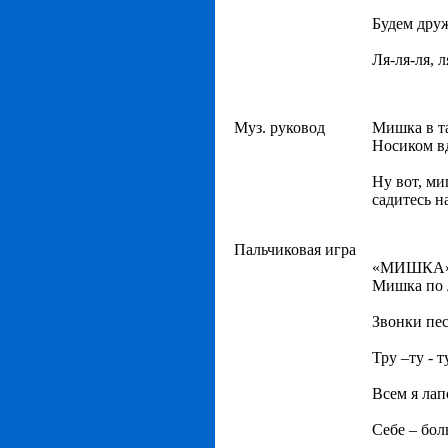
Будем дру
Ля-ля-ля, л
Муз. руковод
Мишка в т
Носиком в
Ну вот, ми
садитесь н
Пальчиковая игра
«МИШКА
Мишка по 
Звонки пе
Тру –ту - 
Всем я лап
Себе – бол