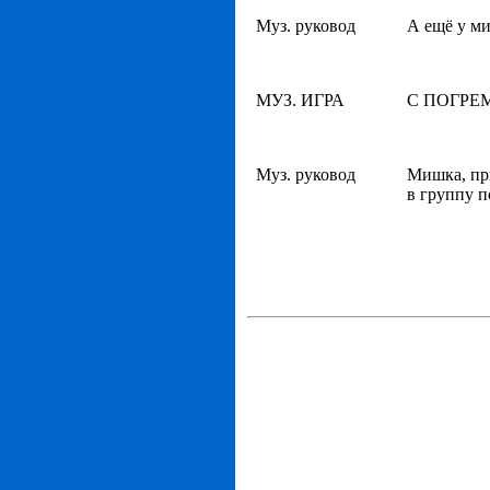
Муз. руковод
А ещё у м
МУЗ. ИГРА
С ПОГРЕМ
Муз. руковод
Мишка, при
в группу п