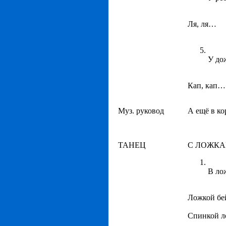
Ля, ля…
У до
Кап, кап…
Муз. руковод
А ещё в ко
ТАНЕЦ
С ЛОЖК
В лож
Ложкой бей
Спинкой л