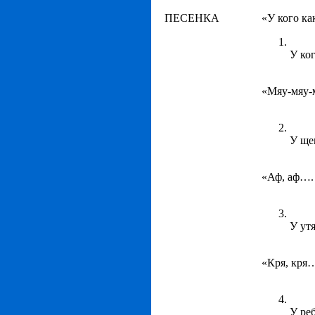
ПЕСЕНКА
«У кого ка
У ког
«Мяу-мяу-м
У ще
«Аф, аф….
У утя
«Кря, кря
У реб