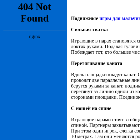
Подвижные
игры для мальчи
Сильная хватка
Играющие в парах становятся с
локтях руками. Подавая туловищ
Побеждает тот, кто большее чис
Перетягивание каната
Вдоль площадки кладут канат. С
проводят две параллельные лин
берутся руками за канат, подни
перетянут за линию одной из ко
сторонами площадки. Поединок
C ношей на спине
Играющие парами стоят за обще
спиной. Партнеры захватывают 
При этом один игрок, слегка со
10 метрах. Там они меняются р