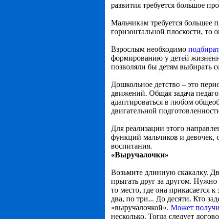
развития требуется большое про
Мальчикам требуется большее п
горизонтальной плоскости, то о
Взрослым необходимо
подбират
формированию у детей жизненно
позволяли бы детям выбирать с
Дошкольное детство – это пери
движений. Общая задача педагог
адаптироваться в любом общео
двигательной подготовленност
Для реализации этого направле
функций мальчиков и девочек,
воспитания.
«Выручалочки»
Возьмите длинную скакалку. Дв
прыгать друг за другом. Нужно
то место, где она прикасается 
два, по три... До десяти. Кто за
«выручалочкой».
Может получи
несколько. Тогда следует догов