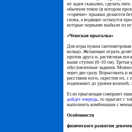
не задев скакалки, сделать пят
обычном темпе (в котором прохо
«горячие» прыжки делаются без 
снова, а водящие останутся пре
которые первыми выбыли из иг
«Чешская прыгалка»
Для игры нужна сантиметровая 
кольцо. Желающие играть делятс
против друга и, растягивая ног
выше ступни (8–10 см). Третья 
обусловленные задания. Можно 
через две сразу. Впрыгивать и 
расставив ноги, скрестив их, с
поднимают до уровня коленей, з
Если прыгающая совершит ошибк
дойдет очередь
, то прыгает с т
выполнить комбинации с меньш
Особенности
физического развития девоче