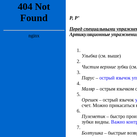
Р, Р’
Перед специальными упражнен
Артикуляционные упражнени
Улыбка
(см. выше)
Чистим верхние зубки
(см
Парус
–
острый язычок уп
Маляр
– острым язычком с
Орешек
– острый язычок
счет. Можно прикасаться 
Пулеметик
– быстро прои
зубки видны.
Важно конт
Болтушка
– быстрые возв