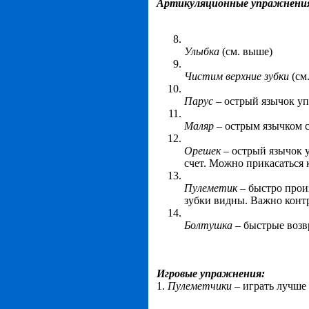
Артикуляционные упражнени
Улыбка
(см. выше)
Чистим верхние зубки
(см
Парус
– острый язычок уп
Маляр
– острым язычком с
Орешек
– острый язычок у
счет. Можно прикасаться 
Пулеметик
– быстро прои
зубки видны. Важно контр
Болтушка
– быстрые возв
Игровые упражнения:
1.
Пулеметчики
– играть лучше 