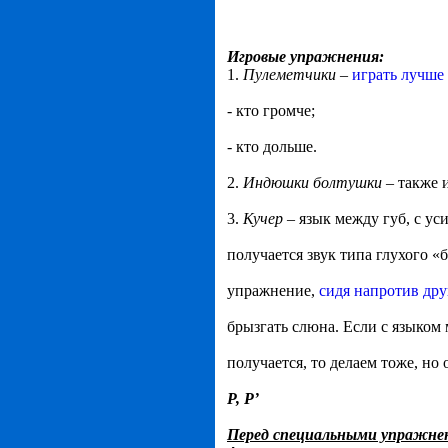
Игровые упражнения:
1.
Пулеметчики
–
играть лучше
- кто громче;
- кто дольше.
2.
Индюшки болтушки
– также и
3.
Кучер
– язык между губ, с ус
получается звук типа глухого «
упражнение,
сидя напротив дру
брызгать слюна. Если с языком 
получается, то делаем тоже, но
Р, Р’
Перед специальными упражнен