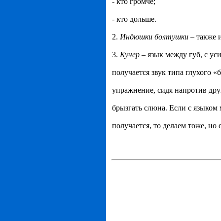
- кто громче;
- кто дольше.
2.
Индюшки болтушки
– также и
3.
Кучер
– язык между губ, с ус
получается звук типа глухого «
упражнение, сидя напротив друг
брызгать слюна. Если с языком 
получается, то делаем тоже, но