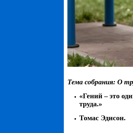
Тема собрания: О т
«Гений – это од
труда.»
Томас Эдисон.