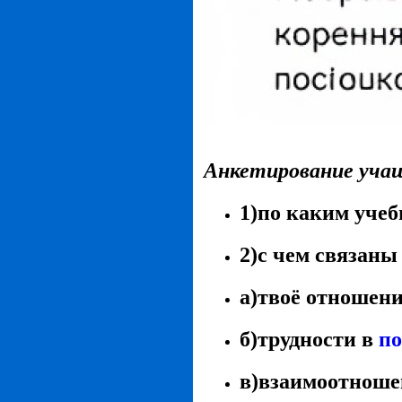
Анкетирование учащ
1)по каким учеб
2)с чем связаны
а)твоё отношени
б)трудности в
по
в)взаимоотноше