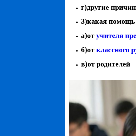
г)другие причи
3)какая помощь
а)от
учителя пр
б)от
классного 
в)от родителей