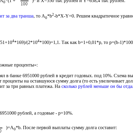
=А
*(1 +
)
и Х=550 тыс рублей и Y=638,4 тыс рублей.
0
2
ит за два транша
, то А
*b
-b*X-Y=0. Решим квадратичное уравн
0
4
4
*51+10
*169)/(2*10
*100)=1,1. Так как b=1+0,01*р, то р=(b-1)*10
ложные проценты»:
зял в банке 6951000 рублей в кредит годовых. под 10%. Схема 
 проценты на оставшуюся сумму долга (то есть увеличивает долг
ит за три равных платежа. На
сколько рублей меньше он бы отда
6951000 рублей, а годовые - р=10%.
)=А
*b. После первой выплаты сумму долга cоставит:
0