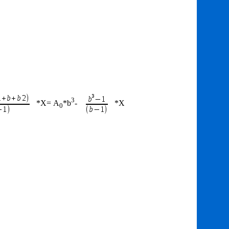
3
*X= А
*b
-
*X
0