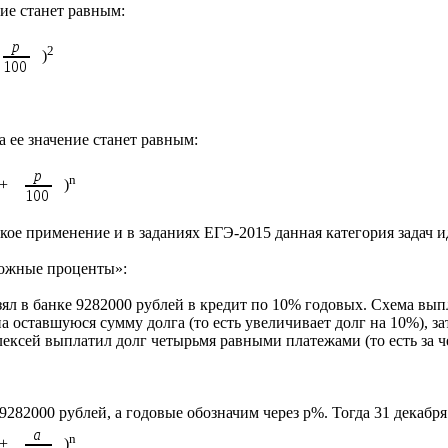
ние станет равным:
2
)
а ее значение станет равным:
n
 +
)
кое применение и в заданиях ЕГЭ-2015 данная категория задач и
ложные проценты»:
взял в банке 9282000 рублей в кредит по 10% годовых. Схема вы
а оставшуюся сумму долга (то есть увеличивает долг на 10%), з
ексей выплатил долг четырьмя равными платежами (то есть за ч
9282000 рублей, а годовые обозначим через р%. Тогда 31 декабря
n
 +
)