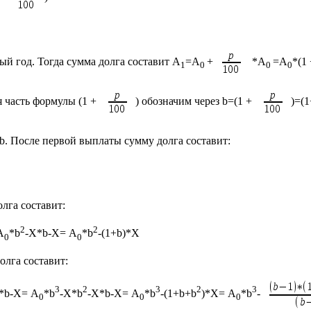
вый год. Тогда сумма долга составит А
=А
+
*А
=А
*(1
1
0
0
0
 часть формулы (1 +
) обозначим через b=(1 +
)=(1
b. После первой выплаты сумму долга cоставит:
лга составит:
2
2
А
*b
-X*b-X= А
*b
-(1+b)*X
0
0
олга составит:
3
2
3
2
3
)*b-X= А
*b
-X*b
-X*b-X= А
*b
-(1+b+b
)*X= А
*b
-
0
0
0