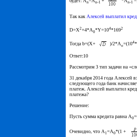
будет: А
=А
+
*А
n
n
-1
n
-1
Так как
Алексей выплатил кред
2
4
2
D=X
+4*A
*Y=10
*169
0
4
Тогда b=(X+
)/2*A
=(10
o
Ответ:10
Рассмотрим 3 тип задачи на «с
31 декабря 2014 года Алексей в
следующего года банк начисляет
платеж. Алексей выплатил кред
платежа?
Решение:
Пусть сумма кредита равна А
=
0
Очевидно, что А
=А
*(1 +
1
0