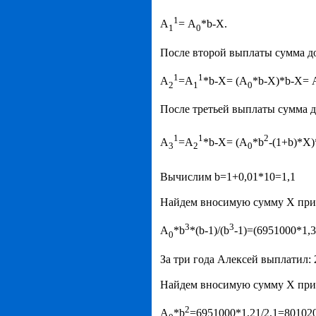
1
А
= А
*b-Х.
1
0
После второй выплаты сумма до
1
1
А
=А
*b-X= (А
*b-Х)*b-X= 
2
1
0
После третьей выплаты сумма д
1
1
2
А
=А
*b-X= (А
*b
-(1+b)*Х
3
2
0
Вычислим b=1+0,01*10=1,1
Найдем вносимую сумму Х при 
3
3
А
*b
*(b-1)/(b
-1)=(6951000*1,3
0
За три года Алексей выплатил:
Найдем вносимую сумму Х при 
2
А
*b
=6951000*1,21/2,1=80102