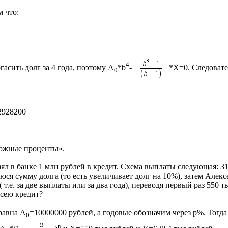
 что:
4
асить долг за 4 года, поэтому А
*b
-
*X=0. Следовате
0
2928200
ложные проценты».
зял в банке 1 млн рублей в кредит. Схема выплаты следующая: 3
ся сумму долга (то есть увеличивает долг на 10%), затем Алек
 т.е. за две выплаты или за два года), переводя первый раз 550 
ксею кредит?
равна А
=10000000 рублей, а годовые обозначим через р%. Тогда
0
n