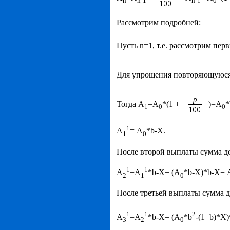
n
n
-1
n
-1
0
Рассмотрим подробней:
Пусть n=1, т.е. рассмотрим пер
Для упрощения повторяющуюся
Тогда А
=А
*(1 +
)=А
*
1
0
0
1
А
= А
*b-Х.
1
0
После второй выплаты сумма до
1
1
А
=А
*b-X= (А
*b-Х)*b-X= 
2
1
0
После третьей выплаты сумма д
1
1
2
А
=А
*b-X= (А
*b
-(1+b)*Х
3
2
0