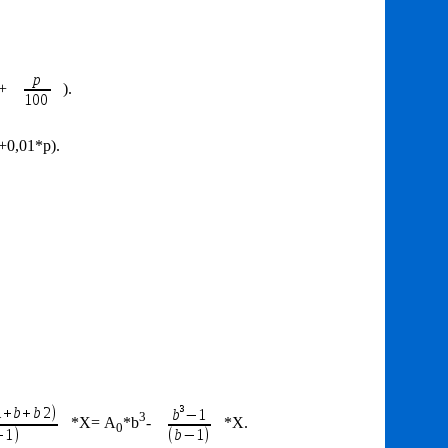
 +
).
+0,01*p).
3
*X= А
*b
-
*X.
0