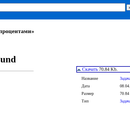
 процентами»
Скачать
70.84 Kb.
Название
Задач
Дата
08.04
Размер
70.84
Тип
Задач