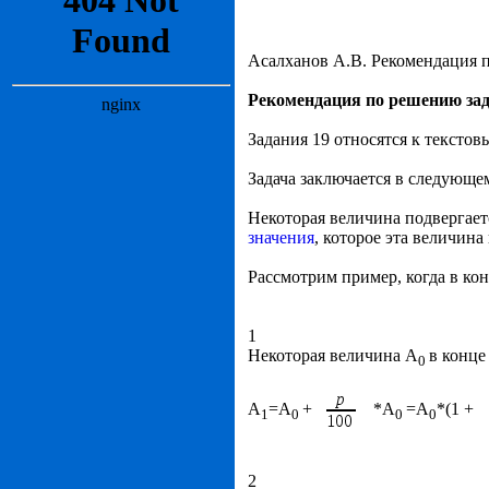
Асалханов А.В. Рекомендация 
Рекомендация по решению зад
Задания 19 относятся к тексто
Задача заключается в следующе
Некоторая величина подвергает
значения
, которое эта величин
Рассмотрим пример, когда в кон
1
Некоторая величина А
в конце
0
А
=А
+
*А
=А
*(1 +
1
0
0
0
2