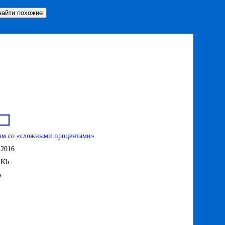
ам со «сложными процентами»
.2016
 Kb.
а