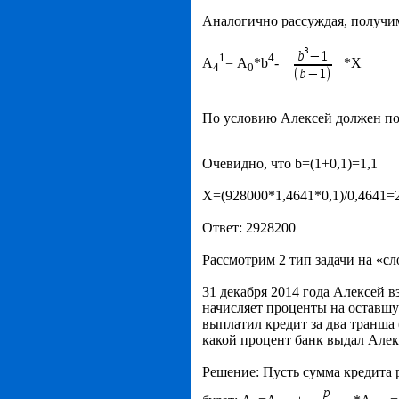
Аналогично рассуждая, получим
1
4
А
= А
*b
-
*X
4
0
По условию Алексей должен пог
Очевидно, что b=(1+0,1)=1,1
X=(928000*1,4641*0,1)/0,4641=
Ответ: 2928200
Рассмотрим 2 тип задачи на «с
31 декабря 2014 года Алексей в
начисляет проценты на оставшую
выплатил кредит за два транша (
какой процент банк выдал Але
Решение: Пусть сумма кредита 