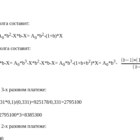
лга составит:
2
2
А
*b
-X*b-X= А
*b
-(1+b)*X
0
0
олга составит:
3
2
3
2
3
)*b-X= А
*b
-X*b
-X*b-X= А
*b
-(1+b+b
)*X= А
*b
-
0
0
0
3-х разовом платеже:
31*0,1)/(0,331)=925178/0,331=2795100
 2795100*3=8385300
2-х разовом платеже:
00