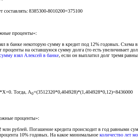
ет составлять: 8385300-8010200=375100
ожные проценты»:
взял в банке некоторую сумму в кредит под 12% годовых. Схема 
 проценты на оставшуюся сумму долга (то есть увеличивает долг
сумму взял Алексей в банке
, если он выплатил долг тремя равны
*X=0. Тогда, А
=(3512320*0,404928)*(1,404928*0,12)=8436000
0
ложные проценты»:
,2 млн рублей. Погашение кредита происходит в год равными су
 процента 10% годовых. На какое минимальное
количество лет мо