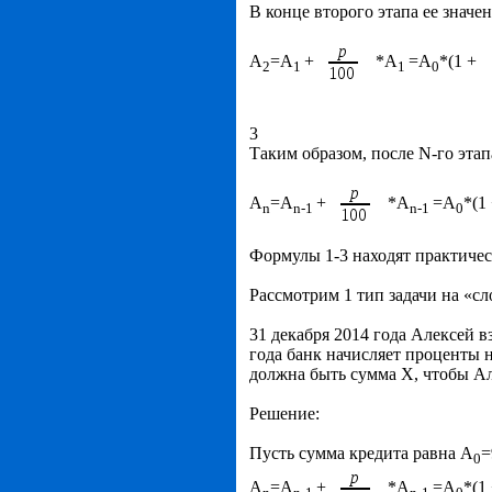
В конце второго этапа ее значе
А
=А
+
*А
=А
*(1 +
2
1
1
0
3
Таким образом, после N-го этап
А
=А
+
*А
=А
*(1
n
n
-1
n
-1
0
Формулы 1-3 находят практичес
Рассмотрим 1 тип задачи на «с
31 декабря 2014 года Алексей 
года банк начисляет проценты н
должна быть сумма Х, чтобы Ал
Решение:
Пусть сумма кредита равна А
=
0
А
=А
+
*А
=А
*(1