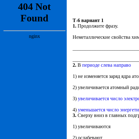
Т-6 вариант 1
1.
Продолжите фразу.
Неметаллические свойства хим
__________________________
__________________________
2.
В
периоде слева направо
1) не изменяется заряд ядра ат
2) увеличивается атомный рад
3)
увеличивается число элект
4)
уменьшается число энергет
3.
Сверху вниз в главных подг
1) увеличиваются
2) ослабевают