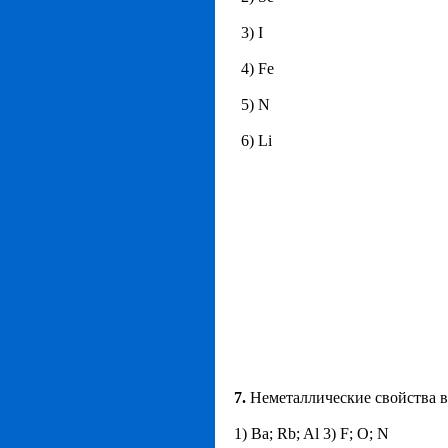
3) I
4) Fe
5) N
6) Li
7.
Неметаллические свойства в
1) Ba; Rb; Al 3) F; O; N