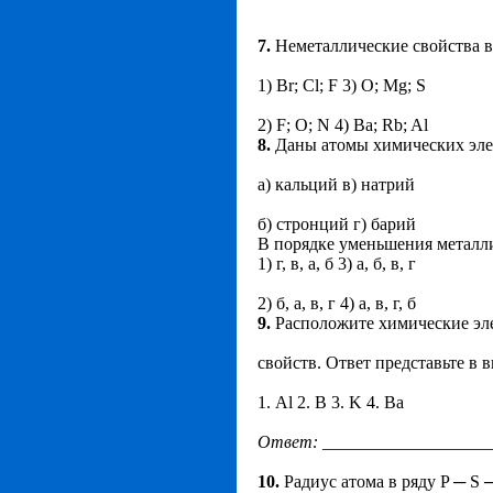
7.
Неметаллические свойства в
1) Br; Cl; F 3) O; Mg; S
2) F; O; N 4) Ba; Rb; Al
8.
Даны атомы химических эле
а) кальций в) натрий
б) стронций г) барий
В порядке уменьшения металли
1) г, в, а, б 3) а, б, в, г
2) б, а, в, г 4) а, в, г, б
9.
Расположите химические эл
свойств. Ответ представьте в в
1. Al 2. B 3. K 4. Ba
Ответ
:
___________________
10.
Радиус атома в ряду P ─ S 