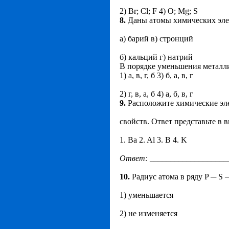
2) Br; Cl; F 4) O; Mg; S
8.
Даны атомы химических эле
а) барий в) стронций
б) кальций г) натрий
В порядке уменьшения металли
1) а, в, г, б 3) б, а, в, г
2) г, в, а, б 4) а, б, в, г
9.
Расположите химические эл
свойств. Ответ представьте в в
1. Ba 2. Al 3. B 4. K
Ответ
:
___________________
10.
Радиус атома в ряду P ─ S 
1) уменьшается
2) не изменяется