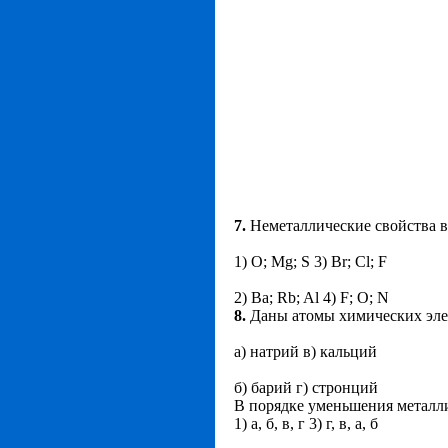
7.
Неметаллические свойства в
1) O; Mg; S 3) Br; Cl; F
2) Ba; Rb; Al 4) F; O; N
8.
Даны атомы химических эле
а) натрий в) кальций
б) барий г) стронций
В порядке уменьшения металли
1) а, б, в, г 3) г, в, а, б