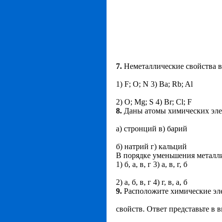
7.
Неметаллические свойства в
1) F; O; N 3) Ba; Rb; Al
2) O; Mg; S 4) Br; Cl; F
8.
Даны атомы химических эле
а) стронций в) барий
б) натрий г) кальций
В порядке уменьшения металли
1) б, а, в, г 3) а, в, г, б
2) а, б, в, г 4) г, в, а, б
9.
Расположите химические эл
свойств. Ответ представьте в в