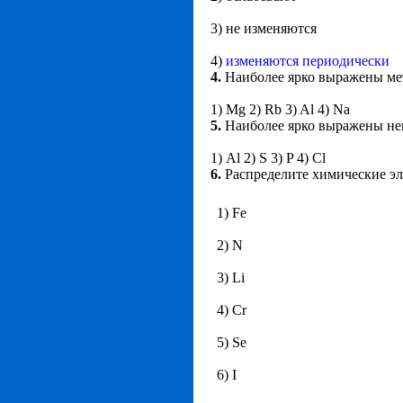
3) не изменяются
4)
изменяются периодически
4.
Наиболее ярко выражены мет
1) Mg 2) Rb 3) Al 4) Na
5.
Наиболее ярко выражены нем
1) Al 2) S 3) P 4) Cl
6.
Распределите химические э
1) Fe
2) N
3) Li
4) Cr
5) Se
6) I