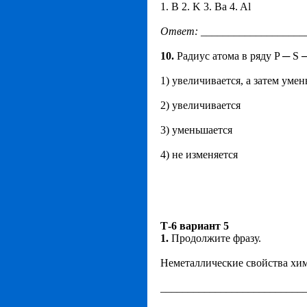
1. B 2. K 3. Ba 4. Al
Ответ
:
___________________
10.
Радиус атома в ряду P ─ S 
1) увеличивается, а затем уме
2) увеличивается
3) уменьшается
4) не изменяется
Т-6 вариант 5
1.
Продолжите фразу.
Неметаллические свойства хим
__________________________