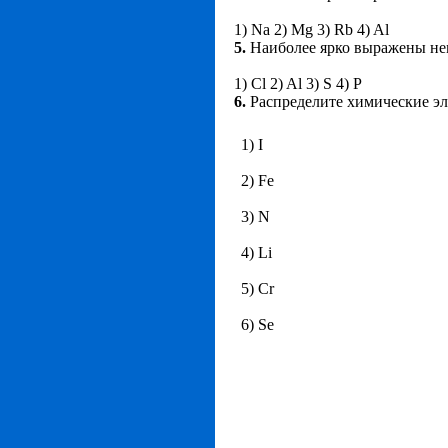
1) Na 2) Mg 3) Rb 4) Al
5.
Наиболее ярко выражены нем
1) Cl 2) Al 3) S 4) P
6.
Распределите химические э
1) I
2) Fe
3) N
4) Li
5) Cr
6) Se