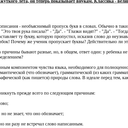
жуткого лета, он теперь показывает внукам. Классика - вели
описания - необъяснимый пропуск букв в словах. Обычно в таки
"Это твоя рука писала?" - "Да". - "Глазки видят?" - "Да". - "Тог
 вставляет ту букву, которую пропустил, исказив слово до неузна
ибок! Почему же ученик пропускает буквы? Действительно ли э
в причины бывают разные, но, в общем, ответ один: у ребенка н
ределением?
енным компонентом чувства языка, необходимого для полноценно
емантической (что обозначает), грамматической (из каких грамм
афической (как пишется) природы слова. В идеале перед тем, ка
зникнуть прежде всего по следующим причинам:
ово;
но не знает, что оно обозначает;
 но ни разу не встречал слово написанным.