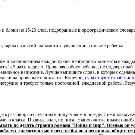
и блоки из 15-20 слов, подобранные в орфографическом словаре: 
егулярных занятий вы заметите улучшение в письме ребенка.
тким произношением каждой буквы необходимо заниматься кажды
ть 1- 5 раз в неделю. Проверяя работу ребенка, не подчеркива
равильное написание. Лучше выпишите слова, в которых сделан
ом снова проверьте в диктанте. Конечно,
существуют отработан
 нетрудно и требует только постоянной, ежедневной работы. Рез
ать разговор со случайным попутчиком в поезде. Пожилой мужчин
ьмого класса. Правила знал, но писал с многочисленными ошиб
вать по десять страниц романа "Война и мир". Осенью он ус
проблем с грамотностью у него не было, а несколько общих 