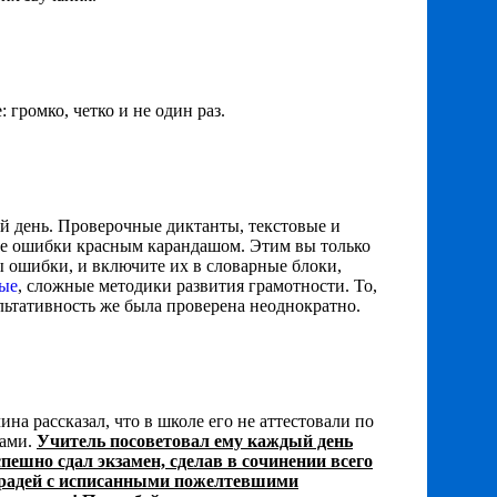
громко, четко и не один раз.
й день. Проверочные диктанты, текстовые и
йте ошибки красным карандашом. Этим вы только
ы ошибки, и включите их в словарные блоки,
ные
, сложные методики развития грамотности. То,
ультативность же была проверена неоднократно.
а рассказал, что в школе его не аттестовали по
ками.
Учитель посоветовал ему каждый день
пешно сдал экзамен, сделав в сочинении всего
тетрадей с исписанными пожелтевшими