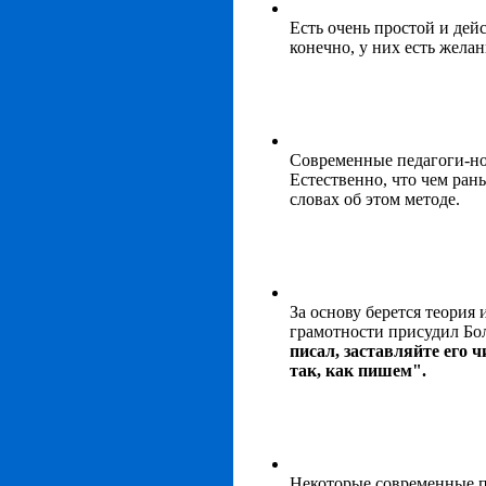
Есть очень простой и дей
конечно, у них есть желан
Современные педагоги-но
Естественно, что чем рань
словах об этом методе.
За основу берется теория
грамотности присудил Бо
писал, заставляйте его ч
так, как пишем".
Некоторые современные пе