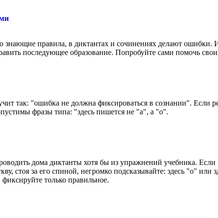
ами
о знающие правила, в диктантах и сочинениях делают ошибки. И
авить последующее образование. Попробуйте сами помочь своим
учит так: "ошибка не должна фиксироваться в сознании". Если ре
устимы фразы типа: "здесь пишется не "а", а "о".
роводить дома диктанты хотя бы из упражнений учебника. Если
ву, стоя за его спиной, негромко подсказывайте: здесь "о" или 
 фиксируйте только правильное.