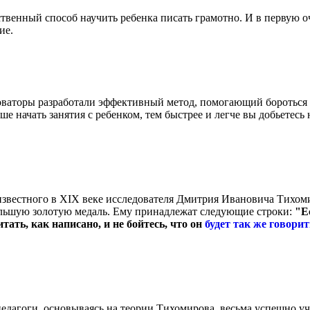
ственный способ научить ребенка писать грамотно. И в первую оч
ие.
ваторы разработали эффективный метод, помогающий бороться с
ше начать занятия с ребенком, тем быстрее и легче вы добьетесь
 известного в XIX веке исследователя Дмитрия Ивановича Тихоми
льшую золотую медаль. Ему принадлежат следующие строки:
"Е
итать, как написано, и не бойтесь, что он
будет так же говорит
дагоги, основываясь на теории Тихомирова, весьма успешно уч