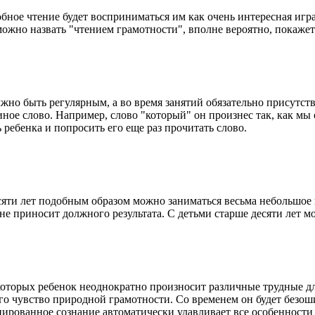
обное чтение будет восприниматься им как очень интересная игра
можно назвать "чтением грамотности", вполне вероятно, покажет
но быть регулярным, а во время занятий обязательно присутстви
иное слово. Например, слово "который" он произнес так, как мы 
 ребенка и попросить его еще раз прочитать слово.
есяти лет подобным образом можно заниматься весьма небольшое 
е не приносит должного результата. С детьми старше десяти лет 
которых ребенок неоднократно произносит различные трудные дл
о чувство природной грамотности. Со временем он будет безош
ированное сознание автоматически улавливает все особенности 