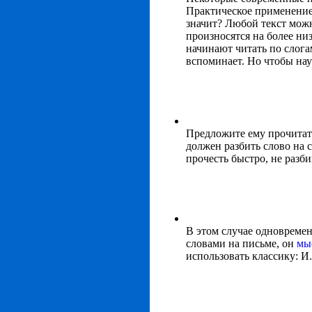
Практическое применение 
значит? Любой текст можно
произносятся на более ни
начинают читать по слогам
вспоминает. Но чтобы нау
Предложите ему прочитать 
должен разбить слово на 
прочесть быстро, не разби
В этом случае одновременн
словами на письме, он
мы
использовать классику: И.