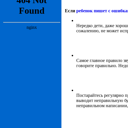
Если
ребенок пишет с ошибк
Нередко дети, даже хорош
сожалению, не может испр
Самое главное правило зв
говорите правильно. Недоп
Постарайтесь регулярно п
выводит неправильную бук
неправильном написании,