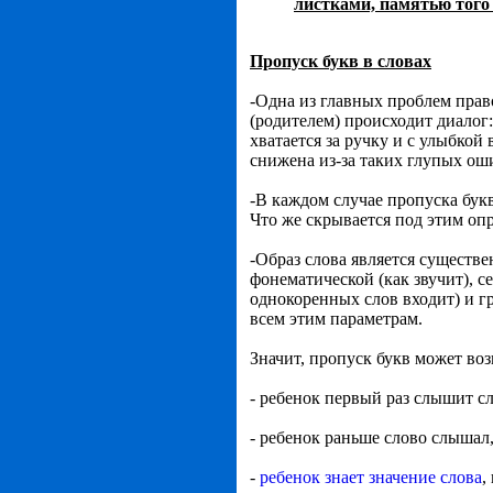
листками, памятью того 
Пропуск букв в словах
-Одна из главных проблем прав
(родителем) происходит диалог: 
хватается за ручку и с улыбкой
снижена из-за таких глупых ош
-В каждом случае пропуска бук
Что же скрывается под этим оп
-Образ слова является существ
фонематической (как звучит), с
однокоренных слов входит) и гр
всем этим параметрам.
Значит, пропуск букв может во
- ребенок первый раз слышит сл
- ребенок раньше слово слышал, 
-
ребенок знает значение слова
,