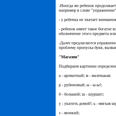
-Иногда же ребенок продолжает
например в слове "упражнение"
- у ребенка не хватает внимани
- ребенок имеет такое богатое 
обозначение этого предмета ил
-Далее предлагаются упражнени
проблему пропуска букв, вызв
"Магазин"
Подбираем картинки определенн
а - ароматный; м - маленькая;
р - рубиновый; ы - ы-ы!;
б - большой; ш - шуршит;
у - укатить домой!; ь - мягкая ш
з - звонкий;