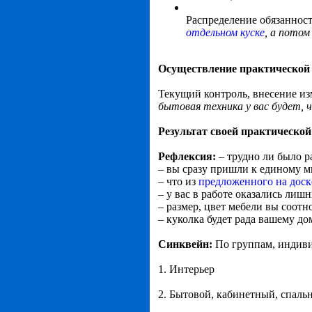
Распределение обязаннос
отдельном куске
, а потом
Осуществление практической 
Текущий контроль, внесение и
бытовая техника у вас будет, 
Результат своей практическо
Рефлексия:
– трудно ли было р
– вы сразу пришли к единому м
– что из
предложенного на доск
– у вас в работе оказались ли
– размер, цвет мебели вы соот
– куколка будет рада вашему д
Синквейн:
По группам, индив
1. Интерьер
2. Бытовой, кабинетный, спаль