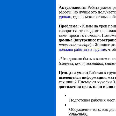
Актуальность:
Ребята умеют ра
работы, но лучше это получаетс
уроках
, где возможен только об
Проблема: -
К нам на урок при
говорится, что ее домик сломал
вами просит о помощи. Помож
домика (внутреннее пространс
толковом словаре
) - Жилище до
должны работать в группе
, что
- Что должно быть в вашем инте
(
санузел, кухня, гостиная, спальн
Цель для уч-ся:
Работая в груп
имеющейся информации, мате
техники 2.Письмо от куколки 3
достижения цели, план выпол
Подготовка рабочих мест.
Обсуждение того, как до
единство).