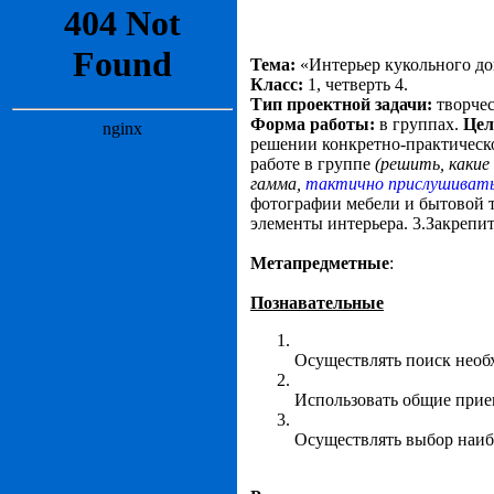
Тема:
«Интерьер кукольного до
Класс:
1, четверть 4.
Тип проектной задачи:
творче
Форма работы:
в группах.
Цел
решении конкретно-практическ
работе в группе
(решить, какие
гамма,
тактично прислушивать
фотографии мебели и бытовой т
элементы интерьера. 3.Закрепи
Метапредметные
:
Познавательные
Осуществлять поиск необ
Использовать общие прие
Осуществлять выбор наиб