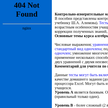
Контрольно-измерительные ма
В пособии представлены контро
учебнику Ш.А. Алимова).
Тест
возрастным особенностям учащ
коррекции полученных знаний,
Основные темы курса алгебры 
Числовые выражения;
уравнени
стандартный вид одночлена
; п
одночлен
; умножение многочле
применение нескольких способо
двух уравнений с двумя неизве
Комментарий для учителя по 
Данные
тесты могут быть вклю
качестве домашнего задания (д
процессора Excel. Могут быть 
учащихся.
Уровень А
является базовым. О
(правильный только один).
Уровень В
- более сложный (2 