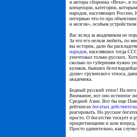
и авторы сборника «Вехи», в то
концепции, категории, которым
народов, населяющих Россию, Ю
интервью что-то про объективн
и мозгов», особым устройством
Вас вслед за академиком не по
За что его нельзя любить, по мн
вы историк, дали бы раскладоч
народов
, населявших тогда ССС
уничтожал только русских. Хот
сколько по губерниям нужно ун
кулаков, бывших белогвардейце
души» грузинского этноса, дав
академика.
Бедный русский этнос! На него
Внимание, вот оно истинное ли
Средней Азии. Вот бы еще Пиво
рейтингах
богатых действитель
реагировать. Но русские богате
просто. О богатстве тоскует и
процветающими и шли вперед, ч
Просто удивительно, как случи