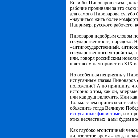
Если бы Пивоваров сказал, как б
рабочие проливали за это свою
для самого Пивоварова сугубо 
«научиться жить более комфорт
Например, русского рабочего, к
Пивоваров недобрым словом пом
государственность, порядок». 
«антигосударственный, антисоц
государственного устройства, а
или, говоря российским новояз
шлет всем нам привет из XIX ве
Но особенная неприязнь у Пиво
испуганным глазам Пивоваров с
положение? А по принципу, что
историю о том, как он, впервые 
или как душ включить. Или как
Только зачем приписывать собс
объяснить тогда Великую Побед
испуганные фашистами
, и к п
этих несчастных, а мы будем в
Как глубоко эгоистичный челов
ли, «золотое время – когда люд