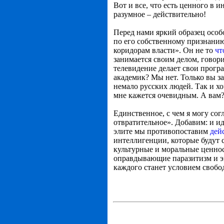
Вот и все, что есть ценного в и
разумное – действительно!
Перед нами яркий образец особ
по его собственному признан
коридорам власти». Он не то
чт
занимается своим делом, говори
телевидение делает свои прогр
академик? Мы нет. Только вы за
немало русских людей. Так и хо
мне кажется очевидным. А вам
Единственное, с чем я могу сог
отвратительное». Добавим: и и
элите мы противопоставим
дей
интеллигенции, которые будут 
культурные и моральные ценнос
оправдывающие паразитизм и экс
каждого станет условием свобод