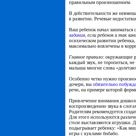
правильным произношением.
В действительности же невмеша
в развитии. Речевые недостатк
Ваш ребенок начал заниматься 
задания
, если ребенок и так за
психическом развитии ребенка,
максимально вовлечены в корр
Главное правило:
окружающие ре
каждый звук, не торопиться, не 
малыша многие слова «долетают»
Особенно четко нужно произнос
дочери, вы
обязательно побужда
речи, на примере которой форми
Привлечение внимания дошколь
воспроизведению звука в слогах
Родителям рекомендуется созд
Для этого используются различ
столе выставляются игрушки. Дл
подыгрывает ребенку: «Как миш
игры с куклами бибабо.