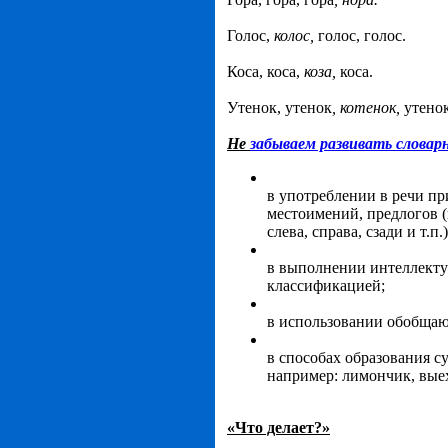
Голос,
колос,
голос, голос.
Коса, коса,
коза,
коса.
Утенок, утенок
, котенок,
утено
Не
забываем развивать словар
в употреблении в речи пр
местоимений, предлогов (в,
слева, справа, сзади и т.
в выполнении интеллекту
классификацией;
в использовании обобщающ
в способах образования с
например: лимончик, вые
«Что делает?»