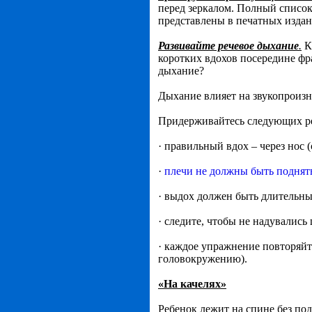
перед зеркалом. Полный списо
представлены в печатных издан
Развивайте речевое дыхание
.
К
коротких вдохов посередине фра
дыхание?
Дыхание влияет на звукопроизн
Придерживайтесь следующих р
· правильный вдох – через нос (
·
плечи не должны быть подня
· выдох должен быть длительн
· следите, чтобы не надувалис
· каждое упражнение повторяйт
головокружению).
«На качелях»
Ребенок лежит на спине без под