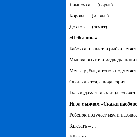
Лампочка … (горит)
Корова … (мычит)
Доктор … (лечит)
«Небылица»
Бабочка плавает, а рыбка летает
Мышка рычит, а медведь пищит
Метла рубит, а топор подметает
Огонь льется, а вода горит.
Гусь кудахчет, а курица гогочет.
Игра с мячом «Скажи наоборо
Ребенок получает мяч и называе
Залезать – …
Вбежать – …