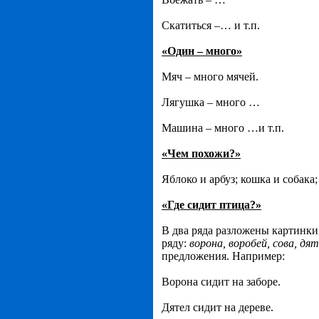
Скатиться –… и т.п.
«Один – много»
Мяч – много мячей.
Лягушка – много …
Машина – много …и т.п.
«Чем похожи?»
Яблоко и арбуз; кошка и собака; 
«Где сидит птица?»
В два ряда разложены картинки 
ряду:
ворона, воробей, сова, дят
предложения. Например:
Ворона сидит на заборе.
Дятел сидит на дереве.