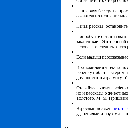
Объясните то, что ребенок
Направляя беседу, не прос
сознательно неправильное
Начав рассказ, остановит
Попробуйте организовать 
заканчивает. Этот способ
человека и следить за его
Если малыш пересказывает
В запоминании текста по
ребенку побыть актером и
домашнего театра могут б
Старайтесь читать ребен
но и рассказы о животных
Толстого, М. М. Пришвина
Взрослый должен
читать 
ударениями и паузами. П