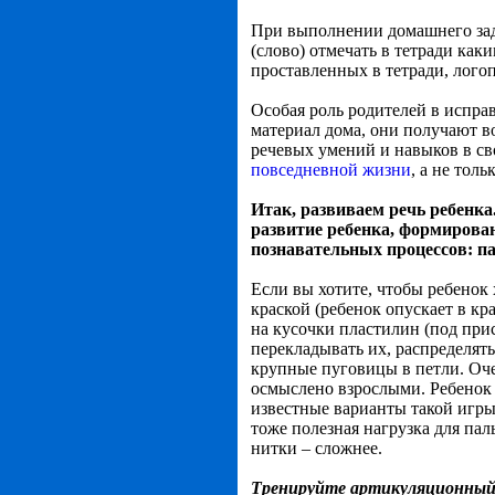
При выполнении домашнего зад
(слово) отмечать в тетради как
проставленных в тетради, логоп
Особая роль родителей в испра
материал дома, они получают в
речевых умений и навыков в сво
повседневной жизни
, а не тол
Итак, развиваем речь ребенка
развитие ребенка, формирова
познавательных процессов: п
Если вы хотите, чтобы ребенок
краской (ребенок опускает в кр
на кусочки пластилин (под при
перекладывать их, распределять
крупные пуговицы в петли. Оч
осмыслено взрослыми. Ребенок 
известные варианты такой игры
тоже полезная нагрузка для пал
нитки – сложнее.
Тренируйте артикуляционный