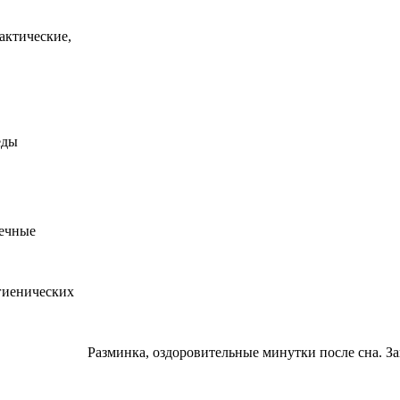
актические,
еды
нечные
гиенических
Разминка, оздоровительные минутки после сна. 