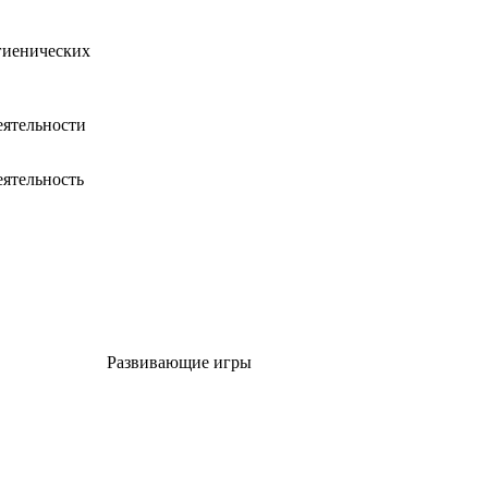
гиенических
еятельности
еятельность
Развивающие игры