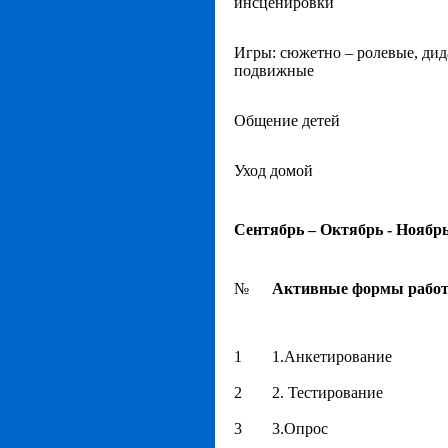
инсценировки
Игры: сюжетно – ролевые, дид
подвижные
Общение детей
Уход домой
Сентябрь – Октябрь - Ноябр
№
Активные формы работ
1
1.Анкетирование
2
2. Тестирование
3
3.Опрос