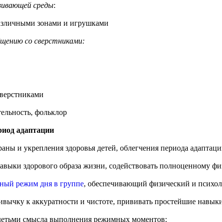
вивающей среды
:
азличными зонами и игрушками
бщению со сверстниками:
сверстниками
тельность, фольклор
риод адаптации
храны и укрепления здоровья детей, облегчения периода адаптац
навыки здорового образа жизни, содействовать полноценному фи
ный режим дня в группе
, обеспечивающий физический и психол
ивычку к аккуратности и чистоте, прививать простейшие навык
детьми смысла выполнения режимных моментов;