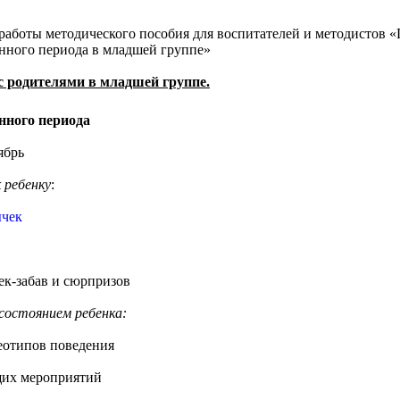
 работы методического пособия для воспитателей и методистов 
нного периода в младшей группе»
 родителями в младшей группе.
нного периода
ябрь
 ребенку
:
ычек
ек-забав и сюрпризов
состоянием ребенка:
реотипов поведения
щих мероприятий