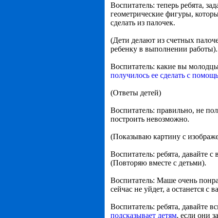
Воспитатель: теперь ребята, за
геометрические фигуры, которы
сделать из палочек.
(Дети делают из счетных палоч
ребенку в выполнении работы).
Воспитатель: какие вы молодцы
получилось ее сделать с помощ
(Ответы детей)
Воспитатель: правильно, не пол
построить невозможно.
(Показываю картину с изображе
Воспитатель: ребята, давайте с
(Повторяю вместе с детьми).
Воспитатель: Маше очень понра
сейчас не уйдет, а останется с 
Воспитатель: ребята, давайте в
подсказывает детям
, если они 