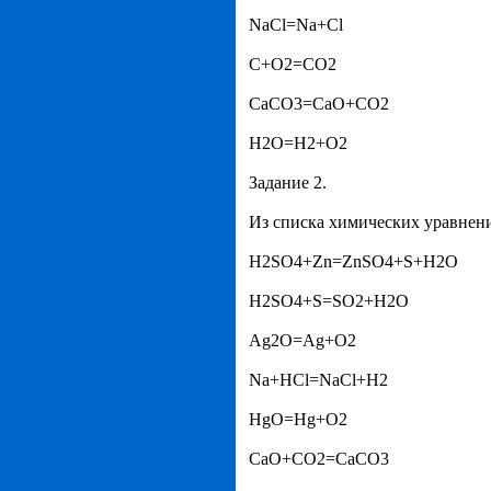
NaCl=Na+Cl
C+O2=CO2
CaCO3=CaO+CO2
H2O=H2+O2
Задание 2.
Из списка химических уравнени
H2SO4+Zn=ZnSO4+S+H2O
H2SO4+S=SO2+H2O
Ag2O=Ag+O2
Na+HCl=NaCl+H2
HgO=Hg+O2
CaO+CO2=CaCO3