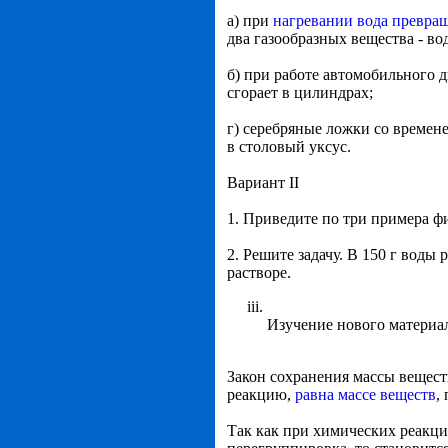
а) при
нагревании вода превращ
два газообразных вещества - во
б) при работе автомобильного д
сгорает в цилиндрах;
г) серебряные ложки со времен
в столовый уксус.
Вариант II
1. Приведите по три примера ф
2. Решите задачу. В 150 г вод
растворе.
Изучение нового материа
Закон сохранения массы вещест
реакцию,
равна массе веществ
,
Так как при химических реакци