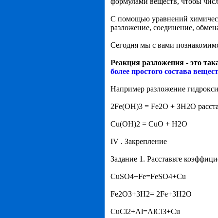
формулами веществ, чтобы чис
С помощью уравнений химическ
разложение, соединение, обмен
Сегодня мы с вами познакомимс
Реакция разложения - это так
более простого состава вещес
Например разложение гидроксид
2Fе(ОН)3 = Fе2О + ЗН2О расст
Сu(ОН)2 = СuО + Н2О
IV . Закрепление
Задание 1. Расставьте коэффиц
CuSO4+Fe=FeSO4+Cu
Fe2O3+3H2= 2Fe+3H2O
CuCl2+Al=AlCl3+Cu