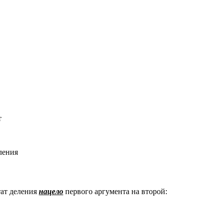
т
ления
тат деления
нацело
первого аргумента на второй: