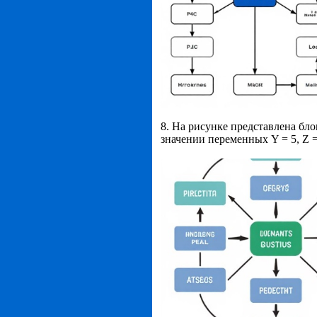
8. На рисунке представлена бл
значении переменных Y = 5, Z = 