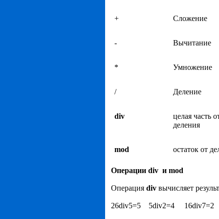
+
Сложение
-
Вычитание
*
Умножение
/
Деление
div
целая часть о
деления
mod
остаток от де
Операции div и mod
Операция
div
вычисляет резуль
26div5=5 5div2=4 16div7=2