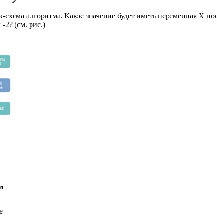
ок-схема алгоритма. Какое значение будет иметь переменная X п
-2? (см. рис.)
и
е