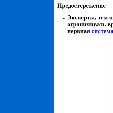
Предостережение
Эксперты, тем н
ограничивать вр
нервная
система