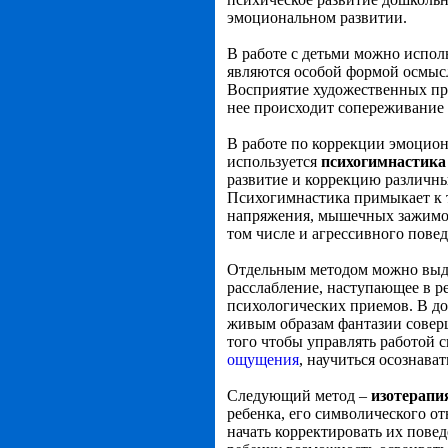
эмоциональном развитии.
В работе с детьми можно испол
являются особой формой осмыс
Восприятие художественных п
нее происходит сопереживание 
В работе по коррекции эмоцион
используется
психогимнастика
развитие и коррекцию различны
Психогимнастика примыкает к т
напряжения, мышечных зажимов
том числе и агрессивного повед
Отдельным методом можно вы
расслабление, наступающее в р
психологических приемов. В д
живым образам фантазии соверше
того чтобы управлять работой 
ощущения
, научиться осознава
Следующий метод –
изотерапи
ребенка, его символического о
начать корректировать их повед