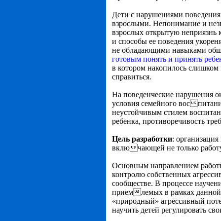
Дети с нарушениями поведения —
взрослыми. Непонимание и незн
взрослых открытую неприязнь к
и способы ее поведения укорен
не обладающими навыками обще
готовым понять и принять ребе
в котором накопилось слишком 
справиться.
На поведенческие нарушения о
условия семейного воспитани
неустойчивым стилем воспитани
ребенка, противоречивость тре
Цель разработки
: организаци
включающей не только работу
Основным направлением работ
контролю собственных агресси
сообществе. В процессе научен
приемлемых в рамках данной 
«природный» агрессивный потен
научить детей регулировать св