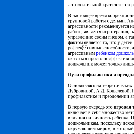
- относительной краткостью те
В настоящее время коррекционн
групповой работы с детьми. Ана
агрессивности рекомендуется 
работе, является игротерапия, 
управлению своим гневом, а т
фактом является то, что у дете
рефлексивные способности, а п
агрессивным
ребенком дошкольн
оказаться просто неэффективно
дошкольник может только лишь 
Пути профилактики и преодол
Основываясь на теоретических 
Дубровиной, А.Д. Кошелевой, Н
профилактике и преодолении аг
В первую очередь это
игровая 
включает в себя множество мет
влияния на личность ребенка. П
дошкольникам, поскольку исход
окружающим миром, в который д
психическое развитие дошкольн