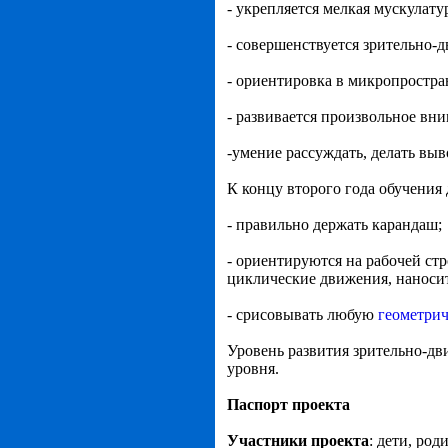
- укрепляется мелкая мускулату
- совершенствуется зрительно-
- ориентировка в микропростра
- развивается произвольное вни
-умение рассуждать, делать выв
К концу второго года обучения
- правильно держать карандаш;
- ориентируются на рабочей ст
циклические движения, наносит
- срисовывать любую
геометрич
Уровень развития зрительно-дв
уровня.
Паспорт проекта
Участники проекта
: дети, род