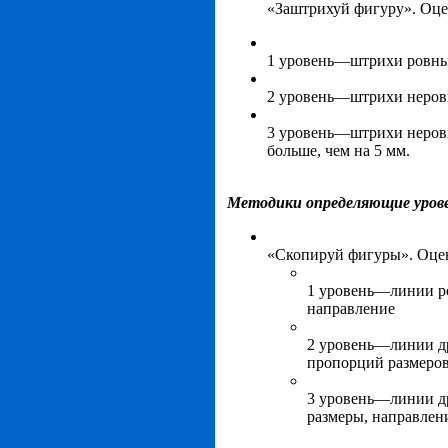
«Заштрихуй фигуру». Оце
1 уровень—штрихи ровны
2 уровень—штрихи неровн
3 уровень—штрихи неровн
больше, чем на 5 мм.
Методики определяющие урове
«Скопируй фигуры». Оце
1 уровень—линии ро
направление
2 уровень—линии др
пропорций размеров
3 уровень—линии д
размеры, направлен