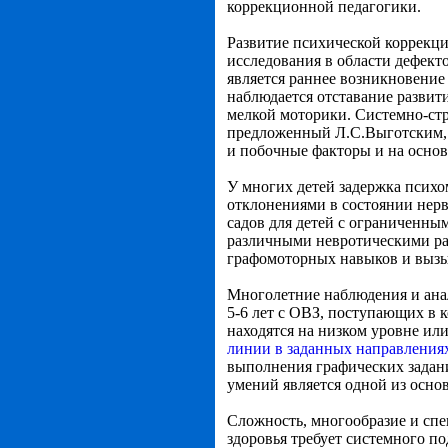
коррекционной педагогики.
Развитие психической коррекц
исследования в области дефект
является раннее возникновение
наблюдается отставание развит
мелкой моторики. Системно-стр
предложенный Л.С.Выготским, п
и побочные факторы и на основ
У многих детей задержка психо
отклонениями в состоянии нер
садов для детей с ограниченн
различными невротическими ра
графомоторных навыков и вызы
Многолетние наблюдения и анал
5-6 лет с ОВЗ, поступающих в 
находятся на низком уровне ил
линии в заданных направления
выполнения графических задани
умений является одной из осно
Сложность, многообразие и сп
здоровья требует системного п