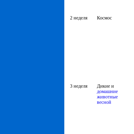
2 неделя
Космос
3 неделя
Дикие и
домашние
животные
весной