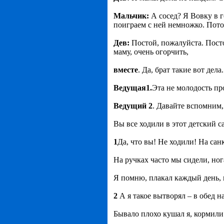
Мальчик:
А сосед? Я Вовку в г
поиграем с ней немножко. Пото
Дев:
Постой, пожалуйста. Посто
маму, очень огорчить,
вместе
. Да, брат такие вот дел
Ведущая1.
Эта не молодость пр
Ведущий 2
. Давайте вспомним, 
Вы все ходили в этот детский са
1
Да, что вы! Не ходили! На сан
На ручках часто мы сидели, ног
Я помню, плакал каждый день, в
2
А я такое вытворял – в обед н
Бывало плохо кушал я, кормили