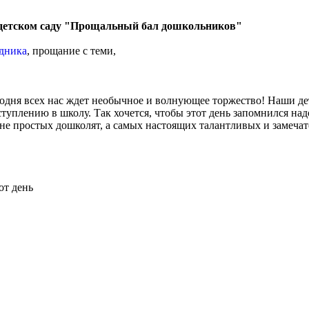
 детском саду "Прощальный бал дошкольников"
здника
, прощание с теми,
одня всех нас ждет необычное и волнующее торжество! Наши дет
туплению в школу. Так хочется, чтобы этот день запомнился на
 не простых дошколят, а самых настоящих талантливых и замеча
от день