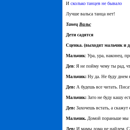
И
сколько танцев не бывало
Лучше вальса танца нет!
Танец
Вальс
Дети садятся
Сценка. (выходят мальчик и д
Мальчик
: Ура, ура, наконец, п
Дев
: Я не пойму чему ты рад, 
Мальчик:
Ну да. Не буду днем 
Дев:
А будешь все читать. Писа
Мальчик:
Зато не буду кашу ес
Дев:
Захочешь встать, а скажут 
Мальчик.
Домой пораньше мы 
Дев:
И мамы дома не найдем. Са