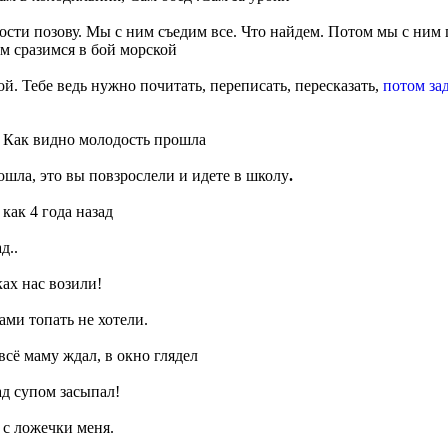
ости позову. Мы с ним съедим все. Что найдем. Потом мы с ним
м сразимся в бой морской
й. Тебе ведь нужно почитать, переписать, пересказать,
потом за
а. Как видно молодость прошла
ошла, это вы повзрослели и идете в школу
.
как 4 года назад
д..
ках нас возили!
ами топать не хотели.
сё маму ждал, в окно глядел
ад супом засыпал!
 с ложечки меня.