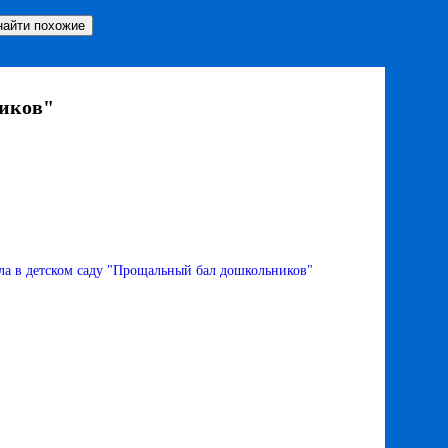
ников"
ла в детском саду "Прощальный бал дошкольников"