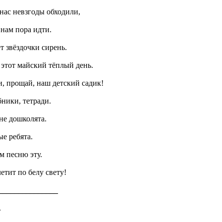
нас невзгоды обходили,
 нам пора идти.
ет звёздочки сирень.
 этот майский тёплый день.
, прощай, наш детский садик!
ники, тетради.
не дошколята.
е ребята.
м песню эту.
етит по белу свету!
_______________
.