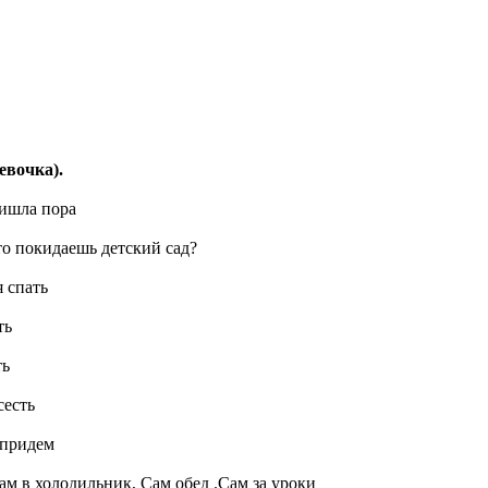
евочка).
ришла пора
что покидаешь детский сад?
я спать
ть
ть
сесть
придем
м в холодильник, Сам обед .Сам за уроки