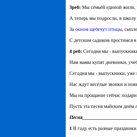
3реб:
Мы семьёй единой жили, 
А теперь мы подросли, в школу
За
окном щебечут птицы
, сыпл
С детским садиком простимся в
4 реб:
Сегодня мы - выпускники
Нам мамы купят дневники, учеб
Сегодня мы - выпускники, уже 
Нас ждут весёлые звонки и новы
Мы на прощание сейчас подари
Пусть эта песня майским днём л
Песня______________________
1
В году есть разные праздники