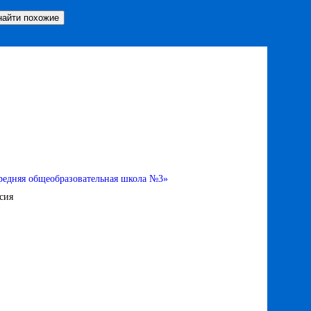
редняя общеобразовательная школа №3»
сия