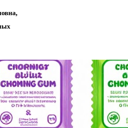
овна,
ных