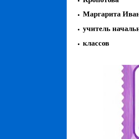
Маргарита Иван
учитель началь
классов