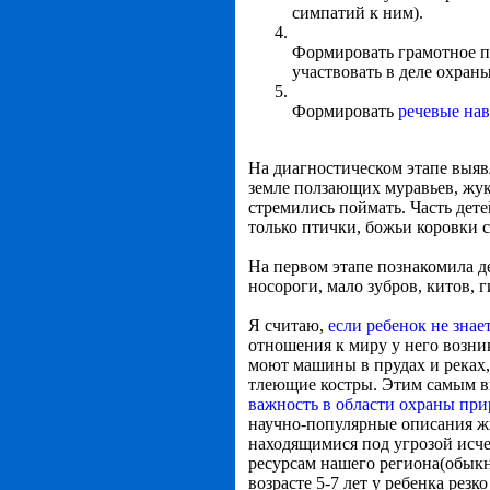
симпатий к ним).
Формировать грамотное по
участвовать в деле охран
Формировать
речевые на
На диагностическом этапе выяв
земле ползающих муравьев, жуко
стремились поймать. Часть дет
только птички, божьи коровки с
На первом этапе познакомила 
носороги, мало зубров, китов, г
Я считаю,
если ребенок не знае
отношения к миру у него возник
моют машины в прудах и реках, 
тлеющие костры. Этим самым в
важность в области охраны пр
научно-популярные описания жи
находящимися под угрозой исче
ресурсам нашего региона(обыкн
возрасте 5-7 лет у ребенка рез