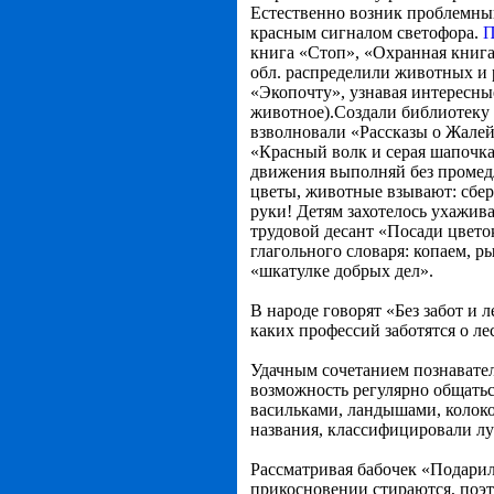
Естественно возник проблемный 
красным сигналом светофора.
П
книга «Стоп», «Охранная книга»
обл. распределили животных и 
«Экопочту», узнавая интересны
животное).Создали библиотеку
взволновали «Рассказы о Жалей
«Красный волк и серая шапочка
движения выполняй без промедл
цветы, животные взывают: сбер
руки! Детям захотелось ухажива
трудовой десант «Посади цвето
глагольного словаря: копаем, р
«шкатулке добрых дел».
В народе говорят «Без забот и 
каких профессий заботятся о ле
Удачным сочетанием познавател
возможность регулярно общать
васильками, ландышами, колок
названия, классифицировали луг
Рассматривая бабочек «Подари
прикосновении стираются, поэт