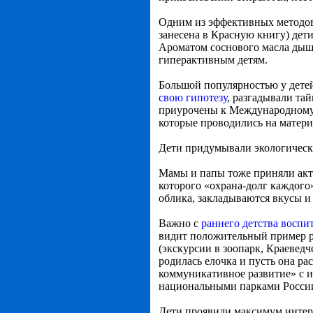
Одним из эффективных методов 
занесена в Красную книгу) дет
Ароматом соснового масла дыш
гиперактивным детям.
Большой популярностью у детей
свою гипотезу
, разгадывали та
приурочены к Международному
которые проводились на матери
Дети придумывали экологически
Мамы и папы тоже приняли акт
которого «охрана-долг каждого
облика, закладываются вкусы и
Важно с
раннего детства воспи
видит положительный пример р
(экскурсии в зоопарк, Краевед
родилась елочка и пусть она ра
коммуникативное развитие» с 
национальными парками России
Дети проявили максимум интере