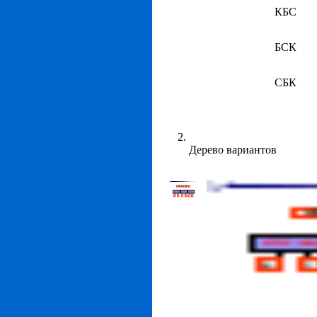
КБС
БСК
СБК
Дерево вариантов