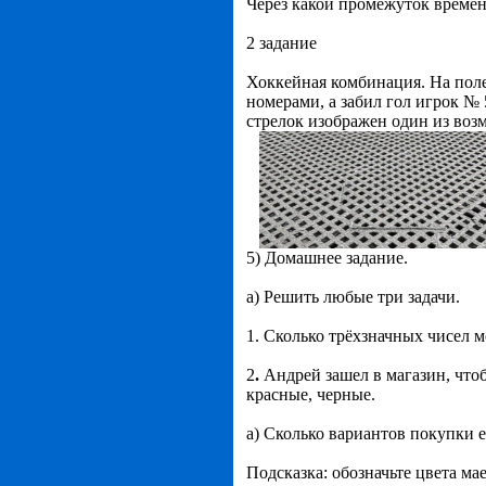
Через какой промежуток времен
2 задание
Хоккейная комбинация. На пол
номерами, а забил гол игрок №
стрелок изображен один из во
5) Домашнее задание.
а) Решить любые три задачи.
1. Сколько трёхзначных чисел м
2
.
Андрей зашел в магазин, что
красные, черные.
а) Сколько вариантов покупки е
Подсказка: обозначьте цвета ма