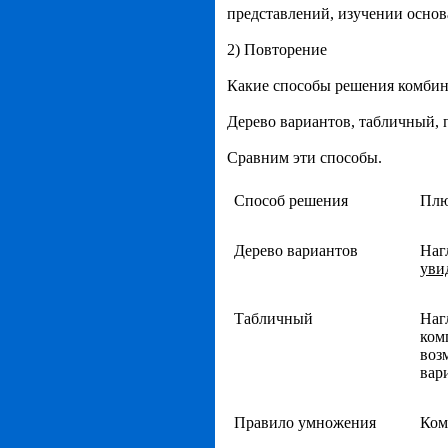
представлений, изучении основа
2) Повторение
Какие способы решения комбин
Дерево вариантов, табличный,
Сравним эти способы.
Способ решения
Пл
Дерево вариантов
Наг
уви
Табличный
Наг
ком
воз
вар
Правило умножения
Ком