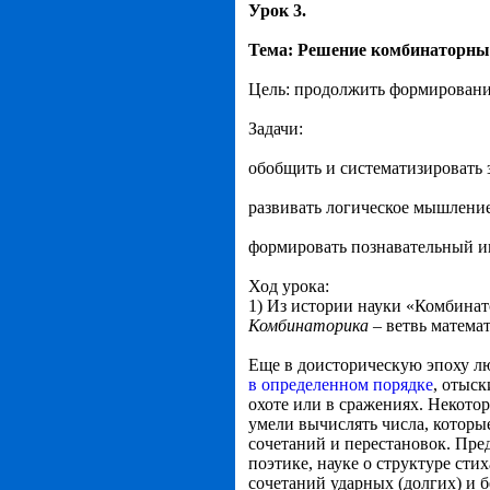
Урок 3.
Тема: Решение комбинаторных
Цель: продолжить формировани
Задачи:
обобщить и систематизировать 
развивать логическое мышлени
формировать познавательный и
Ход урока:
1) Из истории науки «Комбинат
Комбинаторика
– ветвь матема
Еще в доисторическую эпоху л
в определенном порядке
, отыск
охоте или в сражениях. Некото
умели вычислять числа, которые
сочетаний и перестановок. Пре
поэтике, науке о структуре сти
сочетаний ударных (долгих) и б