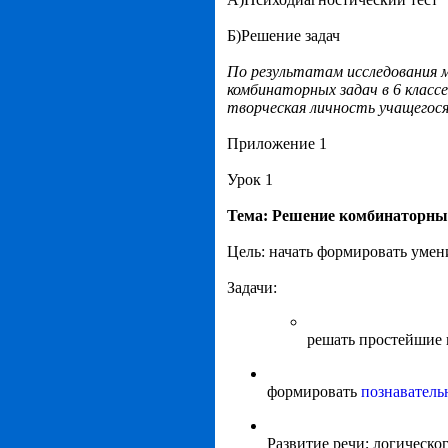
Б)Решение задач
По результатам исследования 
комбинаторных задач в 6 класс
творческая личность учащегос
Приложение 1
Урок 1
Тема: Решение комбинаторны
Цель: начать формировать умен
Задачи:
решать простейшие 
формировать
познаватель
Развитие речи; логическо