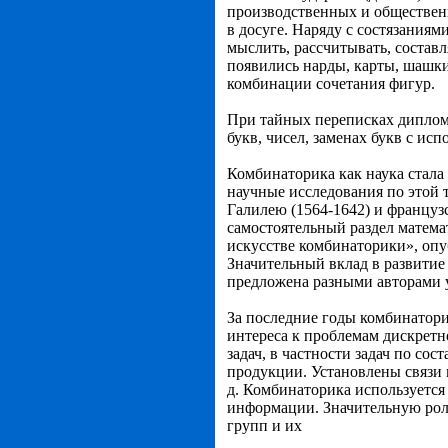
производственных и обществен
в досуге. Наряду с состязаниям
мыслить, рассчитывать, состав
появились нарды, карты, шашки
комбинации сочетания фигур.
При тайных переписках диплом
букв, чисел, заменах букв с исп
Комбинаторика как наука стала 
научные исследования по этой т
Галилею (1564-1642) и француз
самостоятельный раздел матема
искусстве комбинаторики», опу
Значительный вклад в развитие
предложена разными авторами у
За последние годы комбинатори
интереса к проблемам дискрет
задач, в частности задач по со
продукции. Установлены связи 
д. Комбинаторика используется
информации. Значительную рол
групп и их