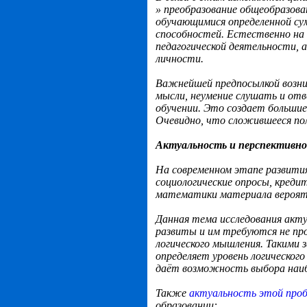
» преобразование общеобразова
обучающимися определенной сум
способностей. Естественно на 
педагогической деятельности,
личности.
Важнейшей предпосылкой возни
мысли, неумение слушать и отв
обучении. Это создает большие
Очевидно, что сложившееся по
Актуальность и перспективн
На современном этапе развити
социологические опросы, креди
математики материала вероят
Данная тема исследования акту
развиты и им требуются не про
логического мышления. Такими 
определяет уровень логическог
даёт возможность выбора наиб
Также
актуальность этой про
образовании: