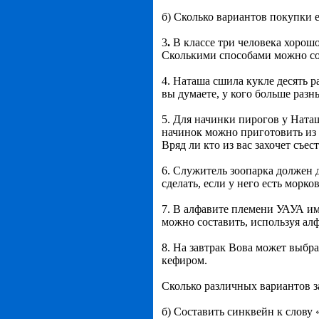
б) Сколько вариантов покупки е
3
.
В классе три человека хорош
Сколькими способами можно сос
4. Наташа сшила кукле десять 
вы думаете, у кого больше раз
5. Для начинки пирогов у Наташ
начинок можно приготовить из 
Вряд ли кто из вас захочет съе
6. Служитель зоопарка должен 
сделать, если у него есть морков
7. В алфавите племени УАУА им
можно составить, используя ал
8. На завтрак Вова может выбра
кефиром.
Сколько различных вариантов з
б) Составить синквейн к слову