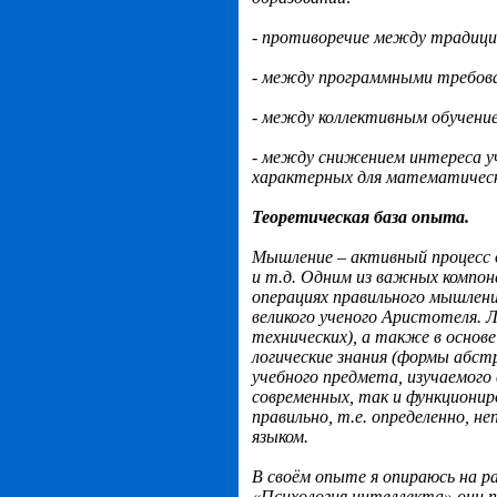
- противоречие между традици
- между программными требова
- между коллективным обучени
- между снижением интереса у
характерных для математическ
Теоретическая база опыта.
Мышление – активный процесс 
и т.д. Одним из важных компоне
операциях правильного мышлени
великого ученого Аристотеля. 
технических), а также в основе
логические знания (формы абст
учебного предмета, изучаемого в
современных, так и функциони
правильно, т.е. определенно, н
языком.
В своём опыте я опираюсь на 
«Психология интеллекта» они п