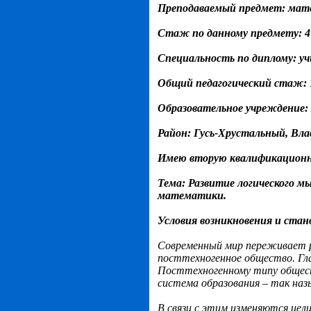
Преподаваемый
предмет
:
мат
Стаж
по
данному
предмету
: 
Специальность
по
диплому
:
уч
Общий
педагогический
стаж
:
Образовательное
учреждение
:
Район
:
Гусь
-
Хрустальный
,
Вла
Имею
вторую
квалификацион
Тема
:
Развитие
логического
мы
математики.
Условия возникновения и стан
Современный мир переживает р
посттехногенное общество. Гла
Посттехногенному типу обществ
система образования – так наз
В связи с этим изменяются цел