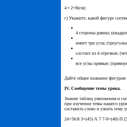
4 • 2=8(см)
г) Укажите, какой фигуре соотв
4 стороны равны; (квадрат
имеет три угла; (треуголь
состоит из 4 отрезков; (ч
все углы прямые; (прямоу
Дайте общее название фигурам 
IV. Сообщение темы урока.
Знание таблиц умножения и соо
при изучении темы нашего урок
составить слово и узнать тему у
24+56:8·3=(45) А 7·7-9=(40) П (