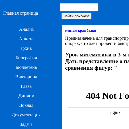
Главная страница
Анализ
монтаж кран балки
Предназначена для транспортир
Анкета
опорах, что дает провести быс
архив
Урок математики в 3-м
Биография
Дать представление о 
сравнения фигур: "
Бюллетень
Викторина
Глава
Диплом
Доклад
Документация
Задача