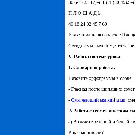
36:6·4-(23-17)=(18) Л (80-45):5=
П Л О Щ А Д Ь
40 18 24 32 45 7 68
Итак: тема нашего урока: Пло
Сегодня мы выясним, что такое
V. Работа по теме урока.
1. Словарная работа.
Назовите орфограммы в слове “
- Гласная после шипящих: сочет
-
Смягчающий мягкий знак
, см
2. Работа с геометрическим м
а) Возьмите зелёный и белый к
Как сравнивали?