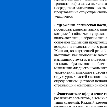
трилистника), а затем их «снят
посредством задействования эм
представление структуры связ
учащимися.
•
Удержание логической после
последовательности высказыва
которые бы облегчали упрежда
включают план, наброски плана
основной ход мысли предстоящ
вследствие недостаточного раз
Жинкин, во внутренней речи б
выступать как экономные замес
наглядных структур в словесны
то таким образом можно облегч
мышления младшего школьника,
упражнения, имеющие в своей 
структурных частей связного в
определенном цветовом исполн
отражающий композиционно-стр
•
Фонетическое оформление с
различных элементов, в том чис
типы ударений. Каждый элемент
громкости, а также от дикции 