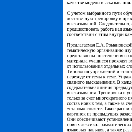
качестве модели высказывания.
С учетом выбранного пути обу
достаточную тренировку в прав
высказываний. Следовательно,
предшествовать работа над язы
соответствии с этим внутри ка
Предлагаемая Е.А. Романовской
тематическую организацию изу
представлены по степени возрас
материала учащиеся проходят в
от использования отдельных сл
Типология упражнений и этапно
переходе от темы к теме. Упра
связного высказывания. В кажд
содержательная линия предыдущ
высказывания. Тренировка в уп
только за счет многократного и
состав новых
тем, а также за 
«старом» сюжете. Такое расши
картинок из предыдущих раздел
Они обеспечивают установление
новых лексико-грамматических 
языковых навыков, а также раз