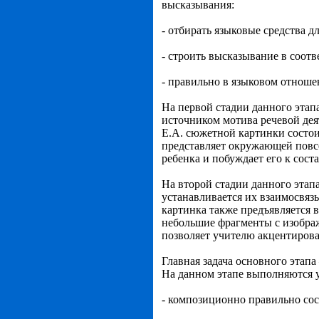
высказывания:
- отбирать языковые средства д
- строить высказывание в соотв
- правильно в языковом отнош
На первой стадии данного этап
источником мотива
речевой де
Е.А. сюжетной картинки состои
представляет окружающей повс
ребенка и побуждает его к сос
На второй стадии
данного этап
устанавливается их взаимосвязь
картинка также предъявляется в
небольшие фрагменты с изобра
позволяет учителю акцентирова
Главная задача основного этапа
На данном этапе выполняются 
-
композиционно правильно
сос