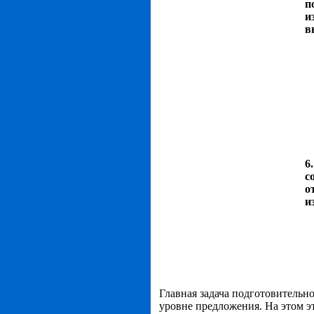
п
и
в
6
с
о
и
Главная задача подготовительно
уровне предложения. На этом э