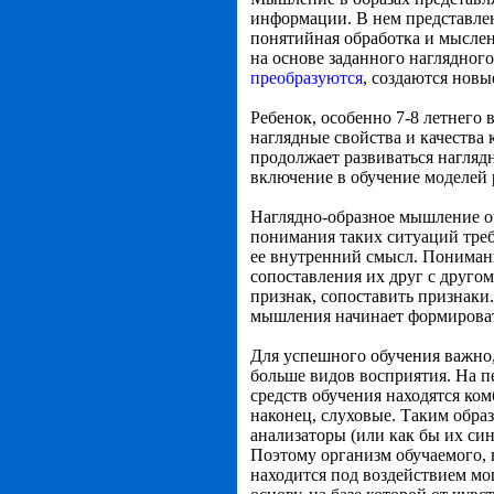
информации. В нем представлен
понятийная обработка и мыслен
на основе заданного наглядног
преобразуются
, создаются новы
Ребенок, особенно 7-8 летнего
наглядные свойства и качества
продолжает развиваться нагляд
включение в обучение моделей р
Наглядно-образное мышление оч
понимания таких ситуаций треб
ее внутренний смысл. Понимани
сопоставления их друг с другом
признак, сопоставить признаки.
мышления начинает формироват
Для успешного обучения важно
больше видов восприятия. На п
средств обучения находятся ко
наконец, слуховые. Таким обра
анализаторы (или как бы их си
Поэтому организм обучаемого,
находится под воздействием м