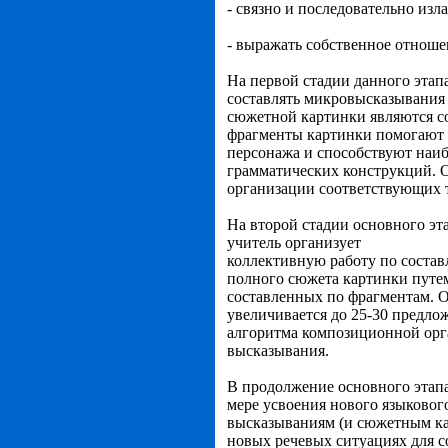
- связно и последовательно изл
- выражать собственное отноше
На первой стадии
данного этап
составлять микровысказывания 
сюжетной картинки являются с
фрагменты картинки помогают 
персонажа и способствуют наиб
грамматических конструкций. 
организации соответствующих 
На второй стадии
основного эт
учитель организует
коллективную работу по состав
полного сюжета
картинки путе
составленных по фрагментам. О
увеличивается до 25-30 предло
алгоритма композиционной орга
высказывания.
В продолжение основного этап
мере усвоения нового языковог
высказываниям (и сюжетным ка
новых речевых ситуациях для с