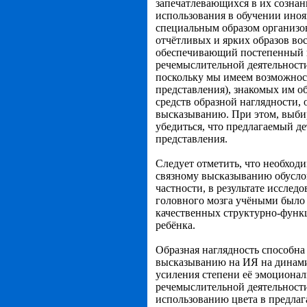
запечатлевающихся в их сознан
использования в обучении иноя
специальным образом организ
отчётливых и ярких образов во
обеспечивающий постепенный п
речемыслительной деятельности
поскольку мы имеем возможност
представления), знакомых им о
средств образной наглядности,
высказыванию. При этом, выбир
убедиться, что предлагаемый д
представления.
Следует отметить, что необход
связному высказыванию обуслов
частности, в результате иссл
головного мозга учёными было
качественных структурно-функ
ребёнка.
Образная наглядность способна
высказыванию на ИЯ на динами
усиления степени её эмоционал
речемыслительной деятельности
использованию цвета в предлаг