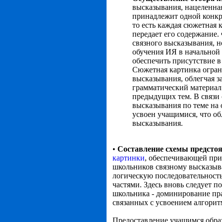
высказывания, нацеленна
принадлежит одной конкрет
то есть каждая сюжетная 
передает его содержание.
связного высказывания, но
обучения ИЯ в начальной
обеспечить присутствие в
Сюжетная картинка ограни
высказывания, облегчая з
грамматический материал
предыдущих тем. В связи 
высказывания по теме на
усвоен учащимися, что об
высказывания.
•
Составление схемы предсто
картинки
, обеспечивающей при
школьников связному высказыв
логическую последовательность
частями. Здесь вновь следует 
школьника - доминирование пра
связанных с усвоением алгорит
Предоставление учащимся образ