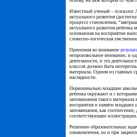
основу, на базе которой от чув
Известный ученый – психолог Л
актуального развития (достигну
процессе становления, “завтраш
актуального развития ребенка 
основанная на восприятии выпо
словесно-логическая умственна
Принимая во внимание
результ
непроизвольное внимание, и од
деятельности, и эта деятельно
классов должно быть интересны
материала. Одним из главных с
наглядности.
Первоначально младшие школьн
ребенка окружают и с которыми
запоминания такого материала 
восприятия и памяти младших ш
запоминания, как соотнесение, 
соответствующие иллюстрации
Решению образовательных задач
ознакомления, но и при закреп