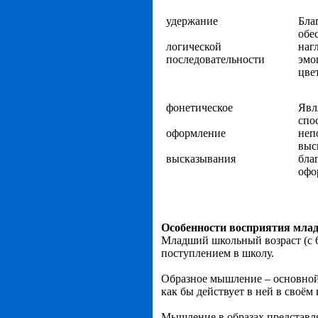
удержание
Бла
обе
логической
наг
последовательности
эмо
цвет
фонетическое
Явл
спо
оформление
неп
выс
высказывания
бла
офо
Особенности восприятия мла
Младший школьный возраст (с 6
поступлением в школу.
Образное мышление – основной 
как бы действует в ней в своём
Мышление в образах представл