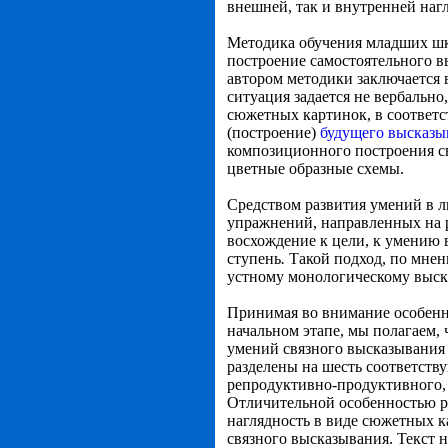
внешней, так и внутренней наг
Методика обучения младших шк
построение самостоятельного в
автором методики заключается в
ситуация задается не вербальн
сюжетных картинок, в соответ
(построение)
будущего высказы
композиционного построения св
цветные
образные схемы.
Средством развития умений в л
упражнений, направленных на 
восхождение к цели, к умению 
ступень
.
Такой подход, по мне
устному монологическому выс
Принимая во внимание особенн
начальном этапе, мы полагаем,
умений связного высказывания
разделены на шесть соответст
репродуктивно-продуктивного, 
Отличительной особенностью р
наглядность
в виде сюжетных к
связного высказывания. Текст н