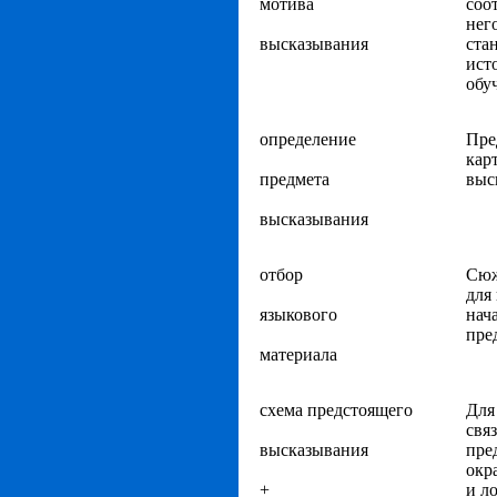
мотива
соо
нег
высказывания
ста
ист
обу
определение
Пре
кар
предмета
выс
высказывания
отбор
Сюж
для
языкового
нач
пре
материала
схема предстоящего
Для
свя
высказывания
пре
окр
+
и л