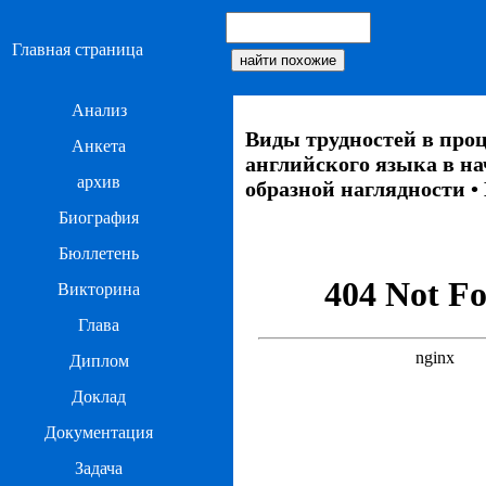
Главная страница
Анализ
Виды трудностей в про
Анкета
английского языка в н
архив
образной наглядности 
Биография
Бюллетень
Викторина
Глава
Диплом
Доклад
Документация
Задача