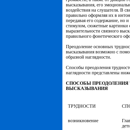
высказывания, его эмоционально
воздействия на слушателя. В св
правильно оформляя их в интон
передавая его содержание, но 
стимулом, сюжетные картинки 
выразительности связного выска
правильного фонетического оф
Преодоление основных труднос
высказывания возможно с помощ
образной наглядности.
Способы преодоления трудност
наглядности представлены ниж
СПОСОБЫ ПРЕОДОЛЕНИЯ 
ВЫСКАЗЫВАНИЯ
ТРУДНОСТИ
СП
возникновение
Гла
дет