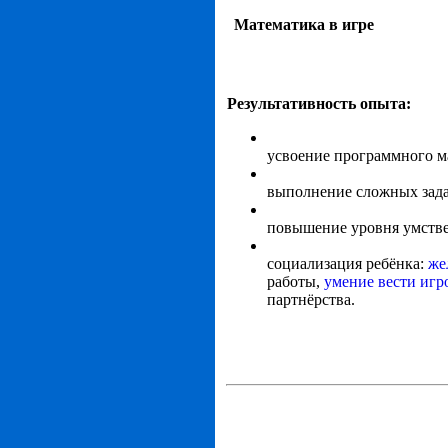
Математика в игре
Результативность опыта:
усвоение программного м
выполнение сложных зад
повышение уровня умстве
социализация ребёнка:
же
работы,
умение вести игр
партнёрства.