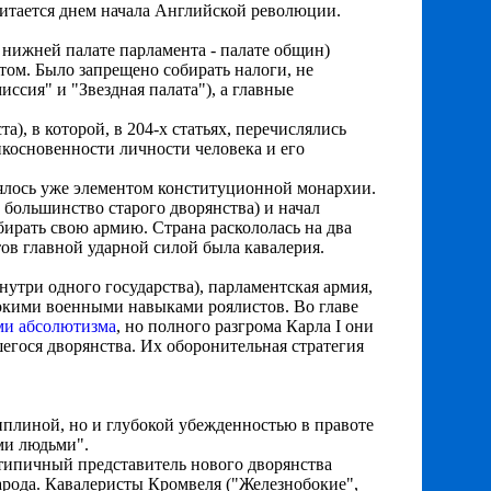
 считается днем начала Английской революции.
 нижней палате парламента - палате общин)
том. Было запрещено собирать налоги, не
сия" и "Звездная палата"), а главные
, в которой, в 204-х статьях, перечислялись
косновенности личности человека и его
влялось уже элементом конституционной монархии.
 большинство старого дворянства) и начал
ирать свою армию. Страна раскололась на два
стов главной ударной силой была кавалерия.
утри одного государства), парламентская армия,
сокими военными навыками роялистов. Во главе
ми абсолютизма
, но полного разгрома Карла I они
егося дворянства. Их оборонительная стратегия
плиной, но и глубокой убежденностью в правоте
ими людьми".
 типичный представитель нового дворянства
арода. Кавалеристы Кромвеля ("Железнобокие",