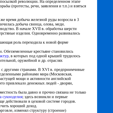
дпосылкой революции. На определенном этапе
бы (протесты, речи, заявления и т.п.) и взяться
то же время добыча железной руды возросла в 3
еличилась добыча свинца, олова, меди.
одство. В начале XVII в. обработка шерсти
шерстяные изделия. Одновременно развивались
ешающая роль переходила к новой форме
. Обезземеленные крестьяне становились
актур
, в которых под одной крышей трудилось
тельной, оружейной и др. отраслях
ли с другими странами. В XVI в. предприимчивые
пределенными районами мира (Московская,
 растущей мощи и активности английской
это привлекало денежных людей - дворян,
местность была давно и прочно связана не только
ва сукноделия
; здесь возникли и первые
ще действовали в цеховой системе городов.
учить хороший доход.
рговле, изменял структуру (строение)