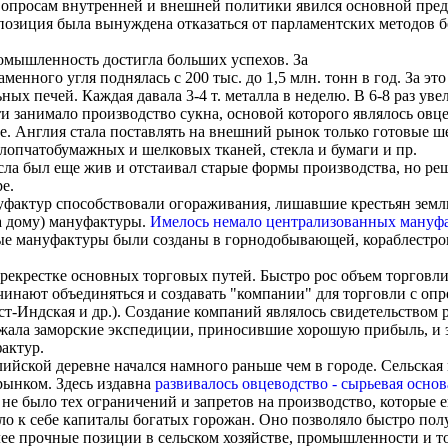
опросам внутренней и внешней политики явился основной пре
озиция была вынуждена отказаться от парламентских методов борь
ромышленность достигла больших успехов. За
аменного угля поднялась с 200 тыс. до 1,5 млн. тонн в год. За э
ных печей. Каждая давала 3-4 т. металла в неделю. В 6-8 раз ув
 занимало производство сукна, основой которого являлось овцев
не. Англия стала поставлять на внешний рынок только готовые 
хлопчатобумажных и шелковых тканей, стекла и бумаги и пр.
сла был еще жив и отстаивал старые формы производства, но р
е.
фактур способствовали огораживания, лишавшие крестьян земли
а дому) мануфактуры.
Имелось немало централизованных мануф
ые мануфактуры были созданы в горнодобывающей, кораблестрои
перекрестке основных торговых путей. Быстро рос объем торгов
чинают объединяться и создавать "компании" для торговли с о
Ост-Индская и др.). Создание компаний являлось свидетельством
жала заморские экспедиции, приносившие хорошую прибыль, и 
актур.
ийской деревне начался намного раньше чем в городе. Сельская 
рынком. Здесь издавна
развивалось овцеводство - сырьевая осно
не было тех ограничений и запретов на производство, которые е
о к себе капиталы богатых горожан. Оно позволяло быстро пол
лее прочные позиции в сельском хозяйстве, промышленности и то