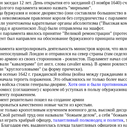
 он заседал 12 лет. День открытия его заседаний (3 ноября 1640)
Долгого парламента можно назвать "мирными".
а буржуазия и новое дворянство (они составляли большинство в
х невозможным правление короля без сотрудничества с парламен
и уничтожены карательные органы абсолютизма ("Высокая комис
орд и архиепископ Лод) были отправлены на эшафот.
парламента явилось принятие "Великой ремонстрации" (протеста)
ент был направлен на обоснование буржуазного принципа непри
рламента контролировать деятельность министров короля, что я
л непослушный Лондон и отправился на север страны (там сидело
 армию из своих сторонников - роялистов. Парламент начал соб
вали "кавалерами" (от англ. слова cavalier конь). В армии рояли
и "круглоголовыми" (за форму прически).
 осенью 1642 г. гражданской войны (война между гражданами вн
начала терпеть поражения. Это объяснялось не только более вы
 войска стояли генералы-дворяне.
Хотя они и были противника
омисс (соглашение) с королем об уступках в пользу обуржуазивш
менту поражением.
мент решительно пошел на создание армии
роваться качественно новые части из крестьян.
е только кропотливым изучением военного дела, высокой дисци
. Свой ратный труд они называли "божьим делом", а себя "божь
ал играть храбрый офицер,
талантливый полководец и политик
,
Благодаря ему, выдвинулась плеяда талантливых офицеров из н