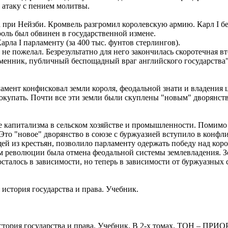
 атаку с пением молитвы.
ва при Нейзби. Кромвель разгромил королевскую армию. Карл I 
роль был обвинен в государственной измене.
рла I парламенту (за 400 тыс. фунтов стерлингов).
не пожелал. Безрезультатно для него закончилась скоротечная вто
зменник, публичный беспощадный враг английского государства" 
амент конфисковал земли короля, феодальной знати и владения
 покупать. Почти все эти земли были скуплены "новым" дворянст
 капитализма в сельском хозяйстве и промышленности. Помимо 
. Это "новое" дворянство в союзе с буржуазией вступило в конф
щей из крестьян, позволило парламенту одержать победу над кор
 революции была отмена феодальной системы землевладения. Зем
сталось в зависимости, но теперь в зависимости от буржуазных 
история государства и права. Учебник.
тория государства и права. Учебник. В 2-х томах. ТОН – ПРИОР,