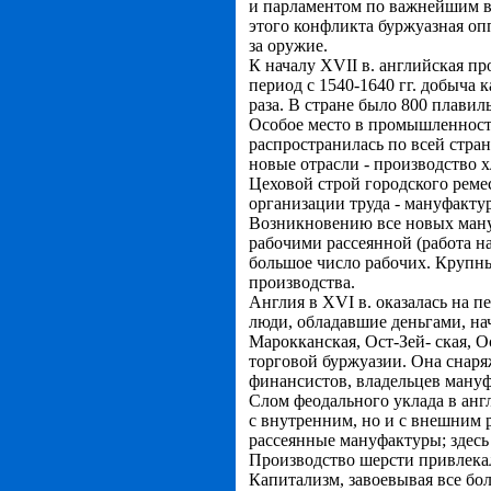
и парламентом по важнейшим в
этого конфликта буржуазная опп
за оружие.
К началу XVII в. английская п
период с 1540-1640 гг. добыча к
раза. В стране было 800 плавиль
Особое место в промышленности
распространилась по всей стра
новые отрасли - производство 
Цеховой строй городского реме
организации труда - мануфактур
Возникновению все новых ману
рабочими рассеянной (работа н
большое число рабочих. Крупн
производства.
Англия в XVI в. оказалась на 
люди, обладавшие деньгами, на
Марокканская, Ост-Зей- ская, 
торговой буржуазии. Она снаря
финансистов, владельцев мануф
Слом феодального уклада в англ
с внутренним, но и с внешним 
рассеянные мануфактуры; здесь 
Производство шерсти привлекал
Капитализм, завоевывая все бо