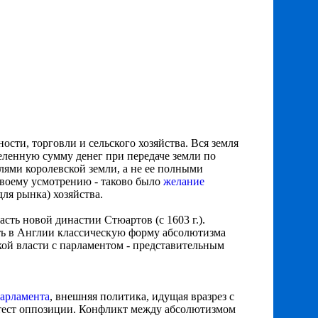
сти, торговли и сельского хозяйства. Вся земля
еленную сумму денег при передаче земли по
лями королевской земли, а не ее полными
своему усмотрению - таково было
желание
для рынка) хозяйства.
сть новой династии Стюартов (с 1603 г.).
ть в Англии классическую форму абсолютизма
кой власти с парламентом - представительным
парламента
, внешняя политика, идущая вразрез с
отест оппозиции. Конфликт между абсолютизмом