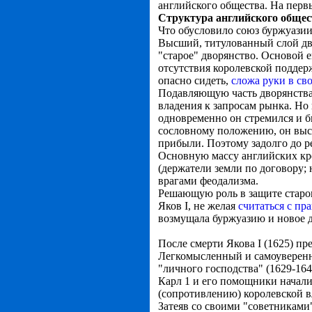
английского общества. На пер
Структура английского общест
Что обусловило союз буржуазии
Высший, титулованный слой двор
"старое" дворянство. Основой 
отсутствия королевской поддерж
опасно сидеть,
сложа руки в св
Подавляющую часть дворянства 
владения к запросам рынка. Но 
одновременно он стремился и 
сословному положению, он выс
прибыли. Поэтому задолго до р
Основную массу английских кре
(держатели земли по договору; 
врагами феодализма.
Решающую роль в защите старого
Яков I, не желая
считаться с пр
возмущала буржуазию и новое д
После смерти Якова I (1625) пре
Легкомысленный и самоуверенны
"личного господства" (1629-164
Карл 1 и его помощники начали
(сопротивлению) королевской в
Затеяв со своими "советниками