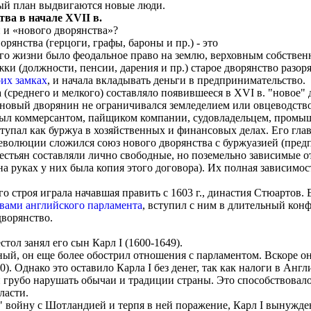
вый план выдвигаются новые люди.
ва в начале XVII в.
 и «нового дворянства»?
янства (герцоги, графы, бароны и пр.) - это
его жизни было феодальное право на землю, верховным собственн
ки (должности, пенсии, дарения и пр.) старое дворянство разорял
оих замках
, и начала вкладывать деньги в предпринимательство.
(среднего и мелкого) составляло появившееся в XVI в. "новое"
новый дворянин не ограничивался земледелием или овцеводством
был коммерсантом, пайщиком компании, судовладельцем, промыш
тупал как буржуа в хозяйственных и финансовых делах. Его гл
еволюции сложился союз нового дворянства с буржуазией (предпр
стьян составляли лично свободные, но поземельно зависимые от
на руках у них была копия этого договора). Их полная зависим
 строя играла начавшая править с 1603 г., династия Стюартов.
авами английского парламента
, вступил с ним в длительный кон
ворянство.
стол занял его сын Карл I (1600-1649).
й, он еще более обострил отношения с парламентом. Вскоре он
0). Однако это оставило Карла I без денег, так как налоги в Анг
 грубо нарушать обычаи и традиции страны. Это способствовал
ласти.
" войну с Шотландией и терпя в ней поражение, Карл I вынужде