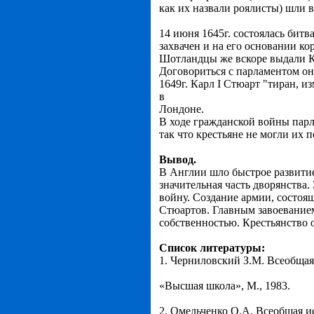
как их назвали роялисты) шли в
14 июня 1645г. состоялась бит
захвачен и на его основании ко
Шотландцы же вскоре выдали Ка
Договориться с парламентом он 
1649г. Карл I Стюарт "тиран, и
в
Лондоне.
В ходе гражданской войны парл
так что крестьяне не могли их
Вывод.
В Англии шло быстрое развитие
значительная часть дворянства
войну. Создание армии, состоя
Стюартов. Главным завоеванием
собственностью. Крестьянство о
Список литературы:
1. Черниловский З.М. Всеобщая 
«Высшая школа», М., 1983.
2. Омельченко О.А. Всеобщая ис