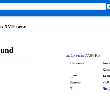
в XVII веке
Скачать
77.84 Kb.
Название
Англ
Кузь
Дата
14.0
Размер
77.8
Тип
Док