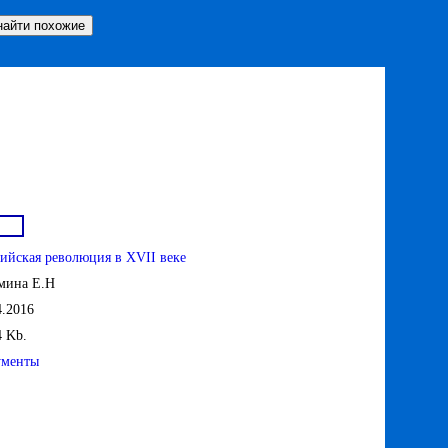
ийская революция в XVII веке
мина Е.Н
4.2016
4 Kb.
ументы