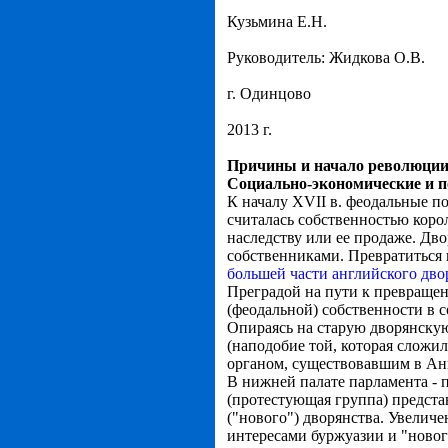
Кузьмина Е.Н.
Руководитель: Жидкова О.В.
г. Одинцово
2013 г.
Причины и начало революции
Социально-экономические и 
К началу XVII в. феодальные по
считалась собственностью коро
наследству или ее продаже. Дв
собственниками. Превратиться 
большей части английского дво
Преградой на пути к превращен
(феодальной) собственности в с
Опираясь на старую дворянску
(наподобие той, которая сложи
органом, существовавшим в Анг
В нижней палате парламента - 
(протестующая группа) предста
("нового") дворянства. Увелич
интересами буржуазии и "ново