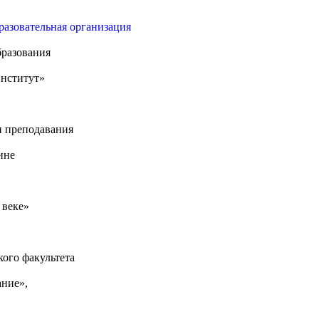
разовательная организация
разования
нститут»
и преподавания
ине
 веке»
кого факультета
ние»,