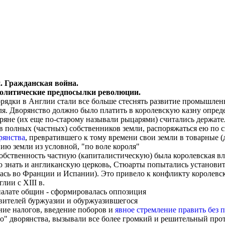
. Гражданская война.
политические предпосылки революции.
рядки в Англии стали все больше стеснять развитие промышленно
ля. Дворянство должно было платить в королевскую казну опред
оряне (их еще по-старому называли рыцарями) считались держате
в полных (частных) собственников земли, распоряжаться ею по 
рянства
, превратившего к тому времени свои земли в товарные (
ию земли из условной, "по воле короля"
обственность частную (капиталистическую) была королевская вла
ю знать и англиканскую церковь, Стюарты попытались установи
лась во Франции и Испании). Это привело к конфликту королевс
лии с XIII в.
палате общин - сформировалась оппозиция
вителей буржуазии и обуржуазившегося
ение налогов, введение поборов и
явное стремление править без 
го" дворянства, вызывали все более громкий и решительный пр