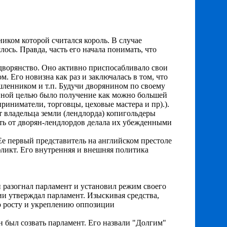
иком которой считался король. В случае
ось. Правда, часть его начала понимать, что
 дворянство. Оно активно приспосабливало свои
. Его новизна как раз и заключалась в том, что
ленником и т.п. Будучи дворянином по своему
авной целью было получение как можно большей
иниматели, торговцы, цеховые мастера и пр).).
 владельца земли (лендлорда) копигольдеры
ость от дворян-лендлордов делала их убежденными
 Ее первый представитель на английском престоле
фликт. Его внутренняя и внешняя политика
 разогнал парламент и установил режим своего
лии утверждал парламент. Изыскивая средства,
о росту и укреплению оппозиции
н был созвать парламент. Его назвали "Долгим"