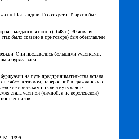
бежал в Шотландию. Его секретный архив был
рая гражданская война (1648 г.). 30 января
(так было сказано в приговоре) был обезглавлен
 церкви. Они продавались большими участками,
вом и буржуазией.
буржуазии на путь предпринимательства встала
ликт с абсолютизмом, переросший в гражданскую
олевскими войсками и свергнуть власть
ля стала частной (личной, а не королевской)
собственников.
 М., 1999.