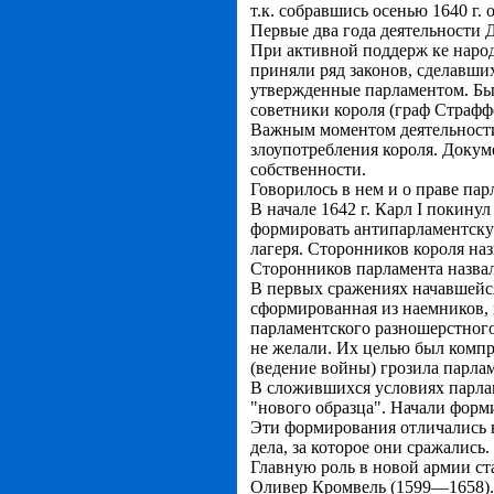
т.к. собравшись осенью 1640 г.
Первые два года деятельности 
При активной поддерж ке народ
приняли ряд законов, сделавши
утвержденные парламентом. Был
советники короля (граф Страфф
Важным моментом деятельности 
злоупотребления короля. Докум
собственности.
Говорилось в нем и о праве па
В начале 1642 г. Карл I покину
формировать антипарламентскую
лагеря. Сторонников короля наз
Сторонников парламента назвал
В первых сражениях начавшейся
сформированная из наемников, 
парламентского разношерстного
не желали. Их целью был компр
(ведение войны) грозила парла
В сложившихся условиях парла
"нового образца". Начали форми
Эти формирования отличались н
дела, за которое они сражались
Главную роль в новой армии ст
Оливер Кромвель (1599—1658). 