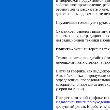
В творческой продуктивной дея
собственное произведение, ребё
ребёнку легче рассказать о нё
деятельностью детям так же нео
Поумневшая голова учит руки, 
Сказанное позволяет выдвинуть
современных, нетрадиционных т
нетрадиционной техники изони
Изонить
- очень интересная те
Термин «ниточный дизайн» (нит
немецкоязычных странах, а так
Нитяная графика, как вид деко
Английские ткачи придумали ос
определенной последовательнос
которые использовались для ук
узоров на ткани).
Интерес к нитяной графике то п
Издавались книги по рукодели
доступный детям. В работе исп