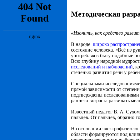
Методическая разра
«Изонить, как средство развит
В народе
широко распростране
состояние человека. «Всё из рук
употребляя в быту подобные по
Всю глубину народной мудрости
исследований и наблюдений
, к
степенью развития речи у ребен
Специальными исследованиями К
прямой зависимости от степен
подтверждены исследованиями о
раннего возраста развивать мел
Известный педагог В. А. Сухом
пальцев. От пальцев, образно 
На основании электрофизиолог
области формируются под влиян
предопределяющим в выборе спо