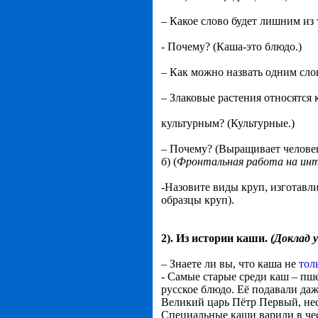
– Какое слово будет лишним из 
- Почему? (Каша-это блюдо.)
– Как можно назвать одним слов
– Злаковые растения относятся
культурным? (Культурные.)
– Почему? (Выращивает человек
б) (
Фронтальная работа на инт
-Назовите виды круп, изготавл
образцы круп).
2).
Из истории каши.
(Доклад 
– Знаете ли вы, что каша не
тол
- Самые старые среди каш – пше
русское блюдо. Её подавали даж
Великий царь Пётр Первый, нес
Специальные каши варили в чес