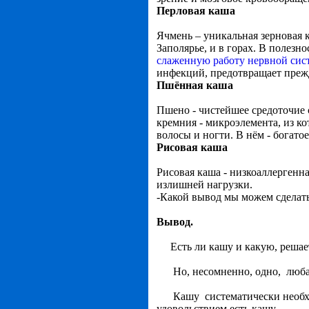
Перловая каша
Ячмень – уникальная зерновая к
Заполярье, и в горах. В полез
слаженную работу нервной сис
инфекций, предотвращает преж
Пшённая каша
Пшено - чистейшее средоточие 
кремния - микроэлемента, из ко
волосы и ногти. В нём - богато
Рисовая каша
Рисовая каша - низкоаллергенна
излишней нагрузки.
-Какой вывод мы можем сделат
Вывод.
Есть ли кашу и какую, решае
Но, несомненно, одно, любая 
Кашу систематически необходи
удовольствием есть кашу.