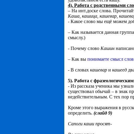
4). Работа с родственными сл
– На инт.доске слова. Прочитай
Каша, кашица, кашевар, кашева
- Какое слово мы ещё можем до
– Как называется данная группа
смыслу.)
- Почему слово
Кашин
написано
– Как вы
понимаете смысл слов
- В словах
кашевар
и
кашеед
два
5). Работа с фразеологически
- Из рассказа ученика мы узнал
существовал обычай – в знак п
недействительным. С тех пор п
Кроме этого выражения в русс
определить.
(слайд 9)
Сапоги каши просят-