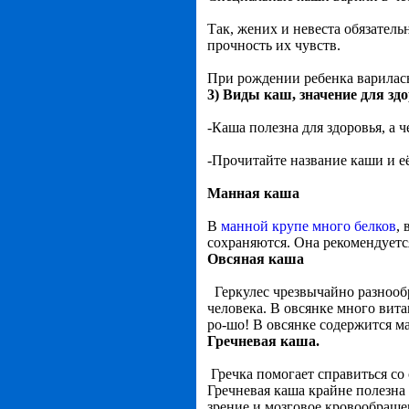
Так, жених и невеста обязатель
прочность их чувств.
При рождении ребенка варилась
3) Виды каш, значение для зд
-Каша полезна для здоровья, а ч
-Прочитайте название каши и её
Манная каша
В
манной крупе много белков
,
сохраняются. Она рекомендует
Овсяная каша
Геркулес чрезвычайно разнообр
человека. В овсянке много вита
ро-шо! В овсянке содержится м
Гречневая каша.
Гречка помогает справиться со 
Гречневая каша крайне полезна
зрение и мозговое кровообращен