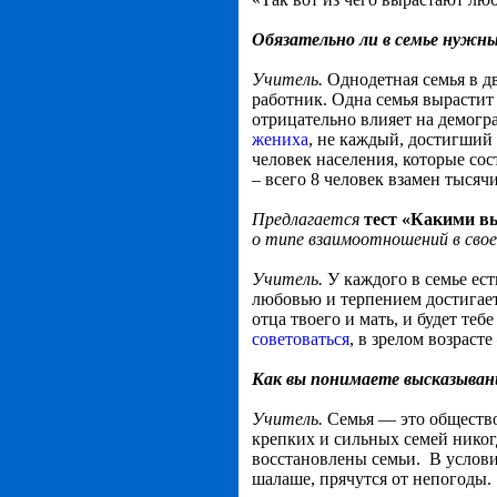
Обязательно ли в семье нужны
Учитель.
Однодетная семья в дв
работник. Одна семья вырастит 
отрицательно влияет на демогр
жениха
, не каждый, достигший 
человек населения, которые состо
– всего 8 человек взамен тысяч
Предлагается
тест «Какими вы
о типе взаимоотношений в свое
Учитель.
У каждого в семье ес
любовью и терпением достигает
отца твоего и мать, и будет те
советоваться
, в зрелом возрасте
Как вы понимаете высказывани
Учитель.
Семья — это общество
крепких и сильных семей никогд
восстановлены семьи. В условия
шалаше, прячутся от непогоды.