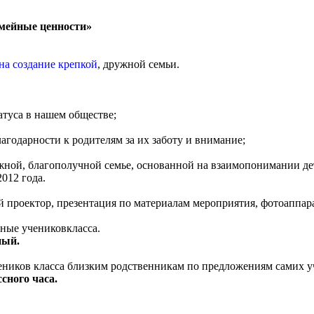
емейные ценности»
на создание крепкой
, дружной семьи.
атуса в нашем обществе;
лагодарности к родителям за их заботу и внимание;
жной, благополучной семье, основанной на взаимопонимании де
2012 года.
проектор, презентация по материалам мероприятия, фотоаппара
дные учениковкласса.
ный.
еников класса близким родственникам по предложениям самих у
сного часа.