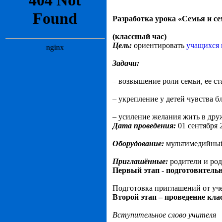
Разработка урока «Семья и с
(классный час)
Цель:
ориентировать
учащихся 
З
адачи:
– возвышение роли семьи, ее ст
– укрепление у детей чувства б
– усиление желания жить в дру
Дата проведения:
01 сентября 
Оборудование:
мультимедийный 
Приглашённые:
родители и ро
Первый этап - подготовитель
Подготовка приглашений от уч
Второй этап – проведение клас
Вступительное слово учителя