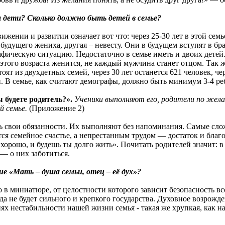
 дети? Сколько должно быть детей в семье?
ижении и развитии означает вот что: через 25-30 лет в этой семь
будущего жениха, другая – невесту. Они в будущем вступят в бр
афическую ситуацию. Недостаточно в семье иметь и двоих детей
этого возраста женится, не каждый мужчина станет отцом. Так ж
ят из двухдетных семей, через 30 лет останется 621 человек, через
и. В семье, как считают демографы, должно быть минимум 3-4 ре
 будете родитель?».
Ученики выполняют его, родители по жел
й семье.
(Приложение 2)
ть свои обязанности. Их выполняют без напоминания. Самые сло
ся семейное счастье, а непрестанным трудом — достаток и бла
бе хорошо, и будешь ты долго жить». Почитать родителей значит:
 — о них заботиться.
е «Мать – душа семьи, отец – её дух»?
 в миниатюре, от целостности которого зависит безопасность вс
а не будет сильного и крепкого государства. Духовное возрожден
х нестабильности нашей жизни семья - такая же хрупкая, как на