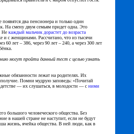
е появятся два пенсионера и только один
ак. На смену двум семьям придет одна. Это
. Не
каждый мальчик дорастет до возраста
е и с женщинами. Рассчитано, что из тысячи
 60 лет – 386, через 90 лет – 240, а через 300 лет
бёнка.
анию могут пройти данный тест с целью узнать
жные обязанности лежат на родителях. Их
гополучие. Помни мудрую заповедь: «Почитай
 в детстве — их слушаться, в молодости — с
ними
его большого человеческого общества. Без
ие в нашей стране не наступит, если не будут
ша жизнь, ячейка общества. В ней люди, как в