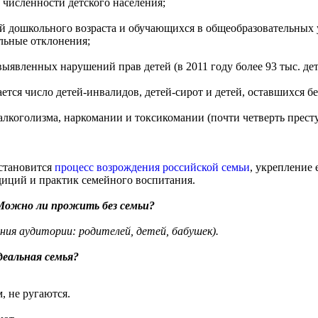
численности детского населения;
тей дошкольного возраста и обучающихся в общеобразовательны
льные отклонения;
выявленных нарушений прав детей (в 2011 году более 93 тыс. де
тся число детей-инвалидов, детей-сирот и детей, оставшихся бе
алкоголизма, наркомании и токсикомании (почти четверть прес
становится
процесс возрождения российской семьи
, укрепление 
диций и практик семейного воспитания.
 Можно ли прожить без семьи?
ия аудитории: родителей, детей, бабушек).
деальная семья?
, не ругаются.