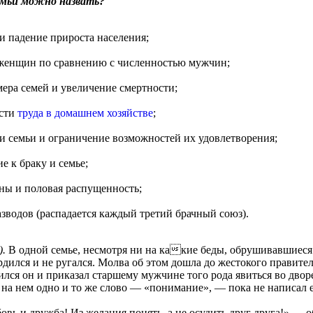
емьи можно назвать?
и падение прироста населения;
женщин по сравнению с численностью мужчин;
ера семей и увеличение смертности;
ости
труда в домашнем хозяйстве
;
и семьи и ограничение возможностей их удовлетворения;
 к браку и семье;
ны и половая распущенность;
зводов (распадается каждый третий брачный союз).
).
В одной семье, несмотря ни на какие беды, обрушивавшиеся н
дился и не ругался. Молва об этом дошла до жестокого правителя
лся он и приказал старшему мужчине того рода явиться во дворе
 на нем одно и то же слово — «понимание», — пока не написал ег
овь и дружба! Из желания понять, а не осудить друг друга!» — о