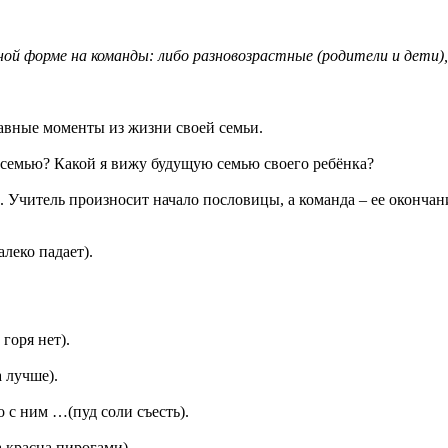
ной форме на команды: либо разновозрастные (родители и дети),
авные моменты из жизни своей семьи.
 семью? Какой я вижу будущую семью своего ребёнка?
. Учитель произносит начало пословицы, а команда – ее окончан
леко падает).
горя нет).
 лучше).
о с ним …(пуд соли съесть).
 красна пирогами).