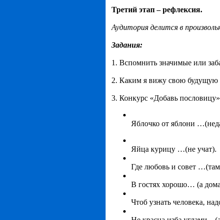
Третий этап – рефлексия.
Аудитория делится в произволь
Задания:
1. Вспомнить значимые или заб
2. Каким я вижу свою будущую
3. Конкурс «Добавь пословицу»
Яблочко от яблони …(неда
Яйца курицу …(не учат).
Где любовь и совет …(там 
В гостях хорошо… (а дома
Чтоб узнать человека, над
Не красна изба углами…(а