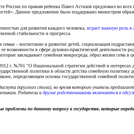
 России по правам ребенка Павел Астахов предложил во всех ш
остей». Данное предложение было поддержано министром образ
енностью для развития каждого человека,
играет важную роль в 
венной стабильности и прогресса.
 семьи – воспитание и развитие детей, социализация подраста
ко ее возможности в сфере духовно-практической деятельности р
 которые закладывает семейная микросреда, образ жизни семь в ц
012 г. №761 "О Национальной стратегии действий в интересах де
ударственной политики в области детства семейную политику д
законе, определяющем основы государственной семейной полити
диспута (круглого стола), во время которого учитель предлагае
ченикам. Родители и
другие родственниками включаются в обсу
е проблемы по данному вопросу в государстве, которые опред