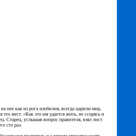
а нее как из рога изобилия, всегда царили мир,
 тех мест. «Как это им удается жить, не ссорясь и
ц. Старец, услышав вопрос правителя, взял лист
о сто раз.
брадовался правитель и с миром отпустил гостя.