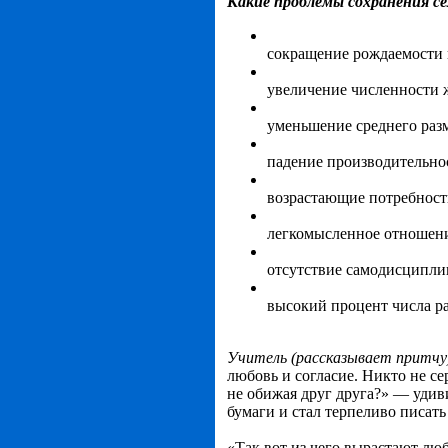
Какие проблемы сохранения с
сокращение рождаемости 
увеличение численности 
уменьшение среднего разм
падение производительн
возрастающие потребност
легкомысленное отношение
отсутствие самодисципли
высокий процент числа ра
Учитель (рассказывает притчу
любовь и согласие. Никто не сер
не обижая друг друга?» — удиви
бумаги и стал терпеливо писать
«Так вот из чего вырастают люб