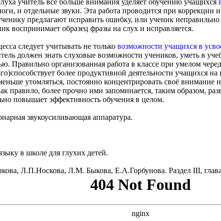
слуха учитель всё больше внимания уделяет обучению учащихся
слоги, и отдельные звуки. Эта работа проводится при коррекции
а ученику предлагают исправить ошибку, или ученик неправильно
ник воспринимает образец фразы на слух и исправляется.
есса следует учитывать не только
возможности учащихся в усво
итель должен знать слуховые возможности учеников, уметь в уче
ью. Правильно организованная работа в классе при умелом чер
ого)способствует более продуктивной деятельности учащихся на
меньше утомляться, постоянно концентрировать своё внимание н
как правило, более прочно ими запоминается, таким образом, раз
ьно повышает эффективность обучения в целом.
онарная звукоусиливающая аппаратура.
зыку в школе для глухих детей.
кова, Л.П.Носкова, Л.М. Быкова, Е.А.Горбунова. Раздел III, глав