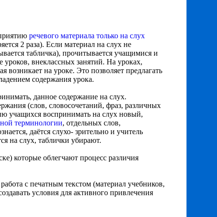
сприятию
речевого материала только на слух
яется 2 раза). Если материал на слух не
зывается табличка), прочитывается учащимися и
е уроков, внеклассных занятий. На уроках,
орая возникает на уроке. Это позволяет предлагать
владением содержания урока.
ринимать, данное содержание на слух.
ержания (слов, словосочетаний, фраз, различных
нию учащихся воспринимать на слух новый,
нной терминологии
, отдельных слов,
знается, даётся слухо- зрительно и учитель
ся на слух, таблички убирают.
ске) которые облегчают процесс различия
 работа с печатным текстом (материал учебников,
 создавать условия для активного привлечения