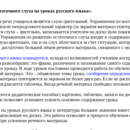
таточного слуха на уроках русского языка».
 речи учащихся является слухо-зрительный. Упражнения по во
а, носят непродолжительный характер (за экраном материал повтор
я слухо – зрительно, записывается учителем на доске (или пока
. Упражнения по развитию остаточного слуха входят в содержани
слухо-зрительно, так и на слух облегчается за счет ситуации, кот
а достаточно большой объем речевого материала, связанного с о
ского языка планируется
, исходя из возможностей учеников восп
разнообразно: это фразы, различение и опознавание самого сод
ми урока). В ходе уроков постоянно проводится работа по обуче
й материал. Это – объявление темы урока,
сообщения определе
атериал повторяется за экраном не более двух раз. Если не распо
редлагается табличка. Когда речевой материал свободно опознает
тся дидактические пособия ( картинки, таблички, записи на до
 и позволяет успешнее усвоить основное содержание урока.
 на уроках русского языка и литературы большое значение имеет
аписанные на доске). Эта работа позволяет в процессе обучения
при усвоении речевого материала.