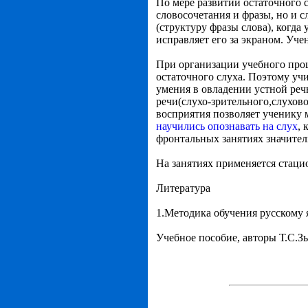
По мере развитии остаточного 
словосочетания и фразы, но и 
(структуру фразы слова), когд
исправляет его за экраном. Уче
При организации учебного проц
остаточного слуха. Поэтому уч
умения в овладении устной реч
речи(слухо-зрительного,слухов
восприятия позволяет ученику 
научились опознавать на слух
, 
фронтальных занятиях значител
На занятиях применяется стаци
Литература
1.Методика обучения русскому я
Учебное пособие, авторы Т.С.Зы