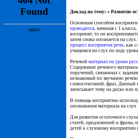
Доклад на тему: « Развитие ос
Основным способом восприятия
проводится
, начиная с 1 класс
воспринят, то он воспринимаетс
затем снова опознается на слух
процесс восприятия речи
, как 
учащимся на слух по ходу урок
Речевой
материал на уроки рус
Содержание речевого материала 
поручений, связанных с задача
незнакомый по звучанию речево
словосочетаний, фраз. Данный м
записывает тему на доске или п
В помощь восприятию использую
опознавания материала на слух
Для развития остаточного слуха
статей, предложений и фразы, н
детей к слуховому восприятию 