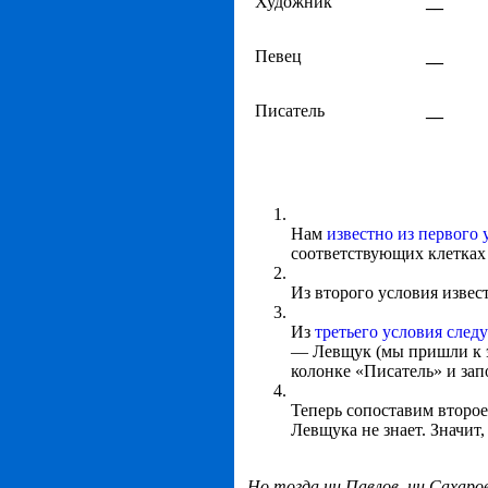
Художник
__
Певец
__
Писатель
__
Нам
известно из первого 
соответствующих клетках
Из второго условия извес
Из
третьего условия следу
— Левщук (мы пришли к э
колонке «Писатель» и зап
Теперь сопоставим второе
Левщука не знает. Значит
Но тогда ни Павлов, ни Сахаро