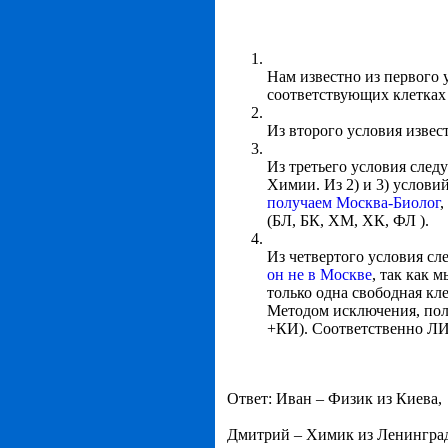
Нам известно из первого 
соответствующих клетках
Из второго условия извес
Из третьего условия следу
Химии. Из 2) и 3) услови
получаем Москва-Биолог
,
(БЛ, БК, ХМ, ХК, ФЛ ).
Из четвертого условия сл
он не в Москве
, так как 
только одна свободная кл
Методом исключения, полу
+КИ). Соответственно ЛИ
Ответ: Иван – Физик из Киева,
Дмитрий – Химик из Ленинград