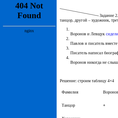
Задание 2
танцор, другой – художник, трет
Воронов и Левщук
сидели
Павлов и писатель вместе
Писатель написал биогра
Воронов никогда не слыша
Решение: строим таблицу 4×4
Фамилия
Вороно
Танцор
+