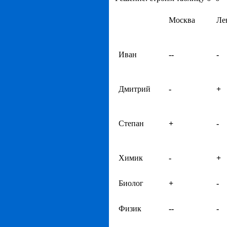
Москва
Ле
Иван
--
-
Дмитрий
-
+
Степан
+
-
Химик
-
+
Биолог
+
-
Физик
--
-