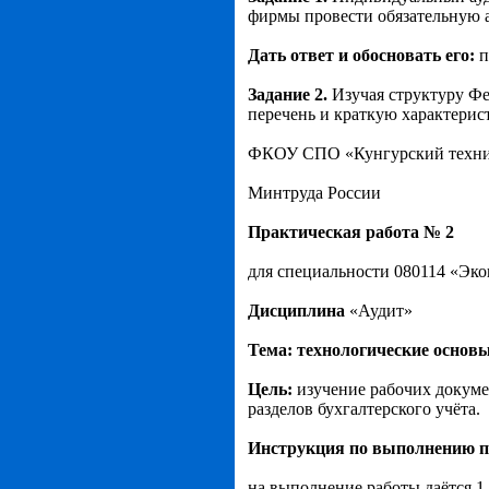
фирмы провести обязательную а
Дать ответ и обосновать его:
п
Задание 2.
Изучая структуру Фе
перечень и краткую характерист
ФКОУ СПО «Кунгурский техни
Минтруда России
Практическая работа № 2
для специальности 080114 «Эко
Дисциплина
«Аудит»
Тема: технологические основы
Цель:
изучение рабочих докуме
разделов бухгалтерского учёта.
Инструкция по выполнению п
на выполнение работы даётся 1 