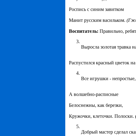
Роспись с синим завитком
Манит русским васильком.
(Гже
Воспитатель:
Правильно, ребят
Выросла золотая травка н
Распустился красный цветок н
Все игрушки - непростые,
А волшебно-расписные
Белоснежны, как березки,
Кружочки, клеточки. Полоски.
Добрый мастер сделал ска