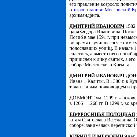
его правление возросло полити
отстроен заново Московский К
архимандрита.
ДМИТРИЙ ИВАНОВИЧ
1582 
царя Федора Ивановича. После с
Погиб в мае 1591 г. при невыя
во время случившегося с ним с
подославших убийц. В начале 1
спастись, а вместо него погиб
причислен к лику святых, а его
соборе Московского Кремля.
ДМИТРИЙ ИВАНОВИЧ ДО
Ивана 1 Калиты. В 1380 г. в Ку
талантливым полководцем и пр
ДОВМОНТ ум. 1299 г. – псковск
в 1266 – 1268 гг. В 1299 г. во 
ЕВФРОСИНЬЯ ПОЛОЦКАЯ
князя Святослава Всеславича. 
соборе; занималась перепиской 
КИРИЛЛ И МЕФОДИЙ
9 век 