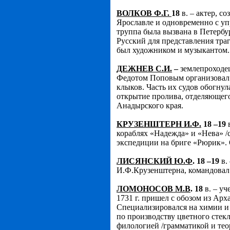
ВОЛКОВ Ф.Г.
18
в. – актер, с
Ярославле и одновременно с уп
труппа была вызвана в Петербур
Русский для представления траг
был художником и музыкантом.
ДЕЖНЕВ С.И.
–
землепроходец
Федотом Поповым организовал
клыков. Часть их судов обогнул
открытие пролива, отделяющег
Анадырского края.
КРУЗЕНШТЕРН И.Ф.
18 –19
в
кораблях «Надежда» и «Нева» /
экспедиции на бриге «Рюрик». О
ЛИСЯНСКИЙ Ю.Ф
. 18 –19
в.
И.Ф.Крузенштерна, командова
ЛОМОНОСОВ М.В
. 18
в. – уч
1731 г. пришел с обозом из Арх
Специализировался на химии и 
по производству цветного стекл
филологией /грамматикой и тео