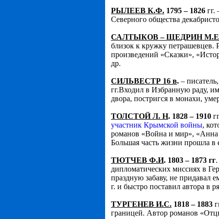
РЫЛЕЕВ К.Ф.
1795 – 1826
гг.
Северного общества декабристо
САЛТЫКОВ – ЩЕДРИН М.Е
близок к кружку петрашевцев. 
произведений «Сказки», «Исто
др.
СИЛЬВЕСТР 16 в
.
– писатель,
гг.Входил в Избранную раду, им
двора, постригся в монахи, ум
ТОЛСТОЙ Л. Н
. 1828 – 1910
гг
участник Крымской войны
, ко
романов «Война и мир», «Анна 
Большая часть жизни прошла в 
ТЮТЧЕВ Ф.И
. 1803 – 1873 гг
дипломатических миссиях в Герм
праздную забаву, не придавал е
г. и быстро поставил автора в р
ТУРГЕНЕВ И.С.
1818 – 1883
г
границей. Автор романов «Отцы