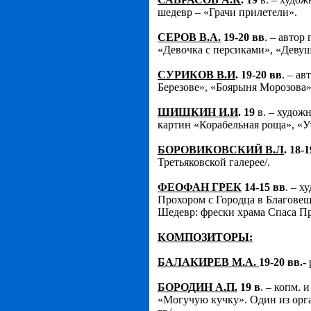
шедевр – «Грачи прилетели».
СЕРОВ В.А.
19-20 вв
. – автор
«Девочка с персиками», «Девуш
СУРИКОВ В.И
. 19-20 вв
. – а
Березове», «Боярыня Морозова»
ШИШКИН И.И
. 19
в. – художн
картин «Корабельная роща», «Ут
БОРОВИКОВСКИЙ В.Л
. 18-
Третьяковской галерее/.
ФЕОФАН ГРЕК
14-15 вв
. – 
Прохором с Городца в Благове
Шедевр: фрески храма Спаса П
КОМПОЗИТОРЫ:
БАЛАКИРЕВ М.А.
19-20 вв.-
БОРОДИН А.П.
19 в
. – копм.
«Могучую кучку». Один из орга