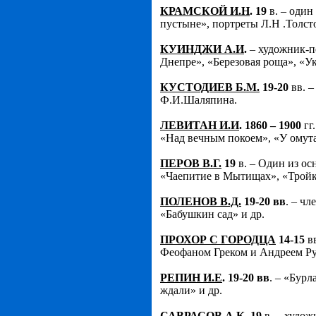
КРАМСКОЙ И.Н
. 19
в. – один
пустыне», портреты Л.Н .Толсто
КУИНДЖИ А.И
.
– художник-п
Днепре», «Березовая роща», «Ук
КУСТОДИЕВ Б.М.
19-20
вв. –
Ф.И.Шаляпина.
ЛЕВИТАН И.И
. 1860 – 1900
гг
«Над вечным покоем», «У омута
ПЕРОВ В.Г.
19
в. – Один из о
«Чаепитие в Мытищах», «Тройка
ПОЛЕНОВ В.Д.
19-20 вв
. – ч
«Бабушкин сад» и др.
ПРОХОР С ГОРОДЦА
14-15
вв
Феофаном Греком и Андреем Р
РЕПИН И.Е
. 19-20 вв
. – «Бур
ждали» и др.
САВРАСОВ А.К
. 19
в. – худож