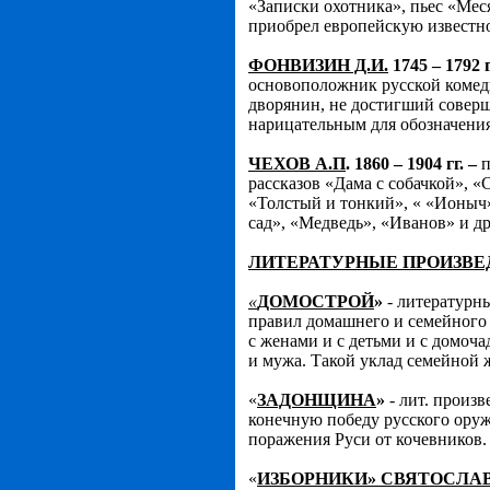
«Записки охотника», пьес «Мес
приобрел европейскую известнос
ФОНВИЗИН Д.И.
1745 – 1792 
основоположник русской комеди
дворянин, не достигший соверш
нарицательным для обозначения
ЧЕХОВ А.П
. 1860 – 1904 гг. –
п
рассказов «Дама с собачкой», «
«Толстый и тонкий», « «Ионыч»
сад», «Медведь», «Иванов» и др
ЛИТЕРАТУРНЫЕ ПРОИЗВЕ
«
ДОМОСТРОЙ
»
- литературн
правил домашнего и семейного б
с женами и с детьми и с домоча
и мужа. Такой уклад семейной 
«
ЗАДОНЩИНА
»
- лит. произв
конечную победу русского оруж
поражения Руси от кочевников.
«
ИЗБОРНИКИ» СВЯТОСЛА