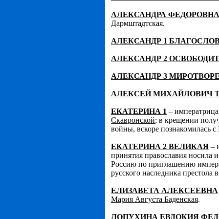
АЛЕКСАНДРА ФЕДОРОВН
Дармштадтская.
АЛЕКСАНДР 1 БЛАГОСЛО
АЛЕКСАНДР 2 ОСВОБОДИ
АЛЕКСАНДР 3 МИРОТВОР
АЛЕКСЕЙ МИХАЙЛОВИЧ
ЕКАТЕРИНА 1
– императрица 
Скавронской
; в крещении полу
войны, вскоре познакомилась с 
ЕКАТЕРИНА 2 ВЕЛИКАЯ
– 
принятия православия носила 
Россию по приглашению импера
русского наследника престола в
ЕЛИЗАВЕТА АЛЕКСЕЕВНА
Мария Августа Баденская
.
ЛОПУХИНА ЕВДОКИЯ ФЕ