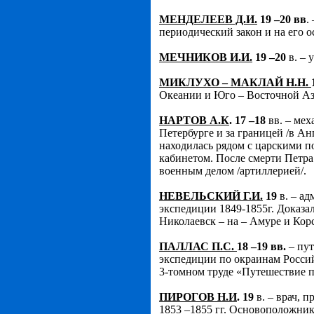
МЕНДЕЛЕЕВ Д.И.
19 –20 вв
.
периодический закон и на его 
МЕЧНИКОВ И.И.
19 –20
в. – 
МИКЛУХО – МАКЛАЙ Н.Н.
Океании и Юго – Восточной Аз
НАРТОВ А.К
. 17 –18
вв. – мех
Петербурге и за границей /в А
находилась рядом с царскими 
кабинетом. После смерти Петра
военным делом /артиллерией/.
НЕВЕЛЬСКИЙ Г.И.
19
в. – ад
экспедиции 1849-1855г. Доказал
Николаевск – на – Амуре и Кор
ПАЛЛАС П.С.
18 –19 вв.
– пут
экспедиции по окраинам Россий
3-томном труде «Путешествие 
ПИРОГОВ Н.И
. 19
в. – врач, 
1853 –1855 гг. Основоположник