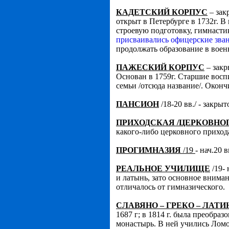
КАДЕТСКИЙ КОРПУС
– зак
открыт в Петербурге в 1732г. В
строевую подготовку, гимнастик
присваивались офицерские зва
продолжать образование в вое
ПАЖЕСКИЙ КОРПУС
– закр
Основан в 1759г. Старшие восп
семьи /отсюда название/. Окон
ПАНСИОН
/18-20 вв./ - закры
ПРИХОДСКАЯ /ЦЕРКОВНО
какого-либо церковного приход
ПРОГИМНАЗИЯ
/19
- нач.20 
РЕАЛЬНОЕ УЧИЛИЩЕ
/19- 
и латынь, зато основное внима
отличалось от гимназического.
СЛАВЯНО – ГРЕКО – ЛАТ
1687 г; в 1814 г. была преобр
монастырь. В ней учились Ломо