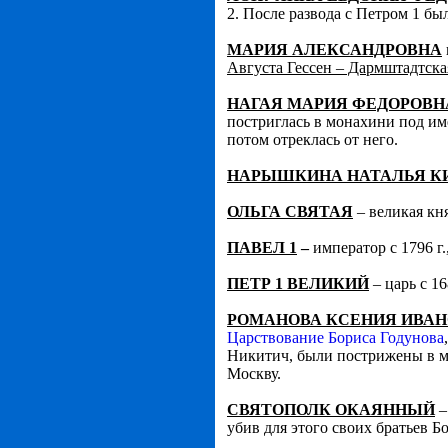
2. После развода с Петром 1 б
МАРИЯ АЛЕКСАНДРОВНА
Августа Гессен – Дармштадтска
НАГАЯ МАРИЯ ФЕДОРОВН
постриглась в монахини под им
потом отреклась от него.
НАРЫШКИНА НАТАЛЬЯ К
ОЛЬГА СВЯТАЯ
– великая кн
ПАВЕЛ 1
–
император с 1796 г.
ПЕТР 1 ВЕЛИКИЙ
– царь с 16
РОМАНОВА КСЕНИЯ ИВА
Царствование Бориса Годунова
Никитич, были пострижены в м
Москву.
СВЯТОПОЛК ОКАЯННЫЙ
–
убив для этого своих братьев Б