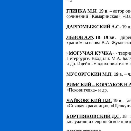
гг./
ГЛИНКА М.И.
19 в
. – автор о
сочинений «Камаринская», «Вал
ДАРГОМЫЖСКИЙ А.С
. 19
в.
ЛЬВОВ А.Ф
. 18 –19 вв
. – дир
храни!» на слова В.А. Жуковско
«
МОГУЧАЯ КУЧКА
» - твор
Петербурге. Входили: М.А. Бал
и др. Идейным вдохновителем 
МУСОРГСКИЙ М.П
. 19
в. – 
РИМСКИЙ – КОРСАКОВ Н.
«Псковитянка» и др.
ЧАЙКОВСКИЙ П.И.
19 в
. – 
«Спящая красавица», «Щелкунч
БОРТНЯКОВСКИЙ Д.С
. 18 
заслуживших европейское приз