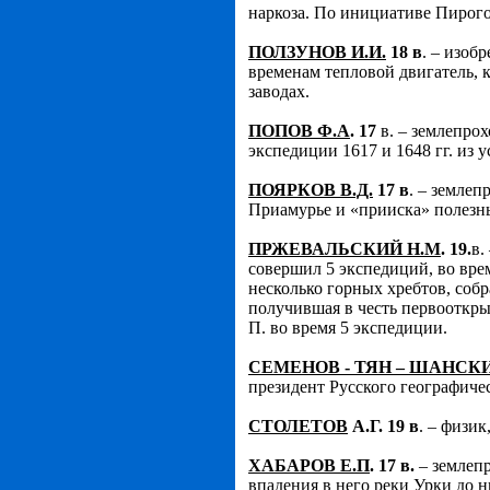
наркоза. По инициативе Пирого
ПОЛЗУНОВ И.И.
18 в
. – изоб
временам тепловой двигатель, 
заводах.
ПОПОВ Ф.А
. 17
в. – землепро
экспедиции 1617 и 1648 гг. из 
ПОЯРКОВ В.Д.
17 в
. – землеп
Приамурье и «прииска» полезн
ПРЖЕВАЛЬСКИЙ Н.М
. 19.
в.
совершил 5 экспедиций, во вре
несколько горных хребтов, соб
получившая в честь первооткры
П. во время 5 экспедиции.
СЕМЕНОВ - ТЯН – ШАНСКИ
президент Русского географическ
СТОЛЕТОВ
А.Г. 19 в
. – физи
ХАБАРОВ Е.П
. 17 в.
– землепр
впадения в него реки Урки до н