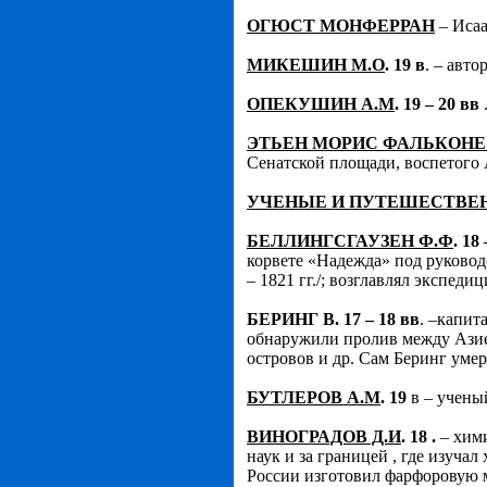
ОГЮСТ МОНФЕРРАН
– Исаа
МИКЕШИН М.О
. 19 в
. – авт
ОПЕКУШИН А.М
. 19 – 20 вв
ЭТЬЕН МОРИС ФАЛЬКОНЕ
Сенатской площади, воспетого 
УЧЕНЫЕ И ПУТЕШЕСТВЕ
БЕЛЛИНГСГАУЗЕН Ф.Ф
. 18
корвете «Надежда» под руковод
– 1821 гг./; возглавлял экспед
БЕРИНГ В. 17 – 18 вв
. –капит
обнаружили пролив между Азией
островов и др. Сам Беринг умер
БУТЛЕРОВ А.М
. 19
в – учены
ВИНОГРАДОВ Д.И
. 18 .
– хими
наук и за границей , где изуча
России изготовил фарфоровую м