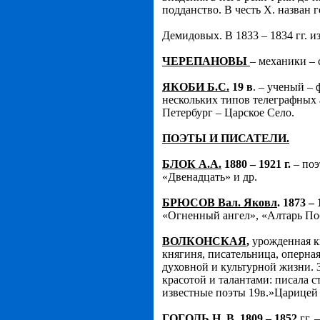
подданство. В честь Х. назван
Демидовых. В 1833 – 1834 гг. и
ЧЕРЕПАНОВЫ
– механики –
ЯКОБИ Б.С.
19 в
. – ученый – 
нескольких типов телеграфных 
Петербург – Царское Село.
ПОЭТЫ И ПИСАТЕЛИ.
БЛОК А.А.
1880 – 1921 г.
– по
«Двенадцать» и др.
БРЮСОВ Вал. Яковл
. 1873 – 
«Огненный ангел», «Алтарь По
ВОЛКОНСКАЯ
,
урожденная кн
княгиня, писательница, оперная
духовной и культурной жизни. З
красотой и талантами: писала с
известные поэты 19в.»Царицей 
ГОГОЛЬ Н. В
. 1809 – 1852
гг. 