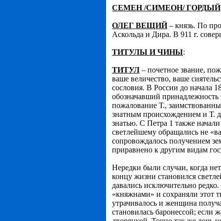
СЕМЕН /СИМЕОН/ ГОРДЫЙ
ОЛЕГ ВЕЩИЙ
– князь. По про
Аскольда и Дира. В 911 г. сов
ТИТУЛЫ И ЧИНЫ
:
ТИТУЛ
– почетное звание, пож
ваше величество, ваше сиятельс
сословия. В России до начала 1
обозначавший принадлежность к
пожалование Т., заимствованных
знатным происхождением и Т. д
знатью. С Петра 1 также начали
светлейшему обращались не «ваш
сопровождалось получением зем
приравнено к другим видам гос
Нередки были случаи, когда нет
концу жизни становился светле
давались исключительно редко.
«княжнами» и сохраняли этот т
утрачивалось и женщина получал
становилась баронессой; если 
дворянкой. Точно так же дочь н