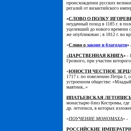
происхождении русских велики
регалий от византийского имп
«
СЛОВО О ПОЛКУ ИГОРЕВ
неудачный поход в 1185 г. в п
уцелевший до нового времени с
же опубликован ; в 1812 г. во 
«
Слово о
законе и благодати
»
«
ЦАРСТВЕННАЯ КНИГА
»
- 
Грозного, при участии которого
«
ЮНОСТИ ЧЕСТНОЕ ЗЕРЦ
1717 г. по повелению Петра 1, 
устроенном обществе: «Младый 
маятник..»
ИПАТЬЕВСКАЯ ЛЕТОПИС
монастырю близ Костромы, где х
др. летописи, в которых изложе
«
ПОУЧЕНИЕ МОНОМАХА
» -
РОССИЙСКИЕ ИМПЕРАТР