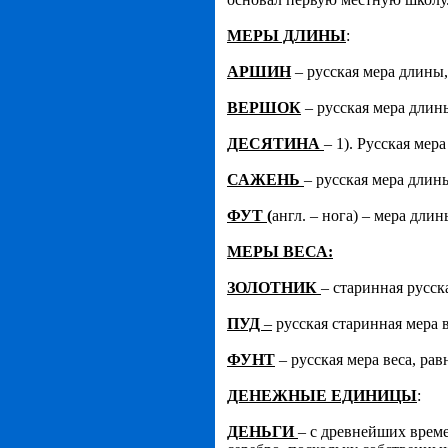
МЕРЫ ДЛИНЫ
:
АРШИН
– русская мера длины,
ВЕРШОК
– русская мера длины
ДЕСЯТИНА
– 1). Русская мер
САЖЕНЬ
– русская мера длины
ФУТ
(
англ. – нога) – мера дли
МЕРЫ ВЕСА:
ЗОЛОТНИК
– старинная русска
ПУД
–
русская старинная мера ве
ФУНТ
– русская мера веса, равн
ДЕНЕЖНЫЕ ЕДИНИЦЫ
:
ДЕНЬГИ
– с древнейших време