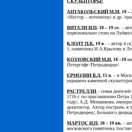
СКУЛЬПТОРЫ:
АНТАКОЛЬСКИЙ М.М
. 19 –
«Нестор – летописец» и др. /хра
ВИТАЛИ И.П
. 18 – 19
вв. – ав
первоначально стоял на Лубянс
КЛОДТ П.К.
19 в
. – автор 4 
1, памятника И.А.Крылову в Лет
КОЗЛОВСКИЙ М.И.
18 –19
вв
Петергофе /Петродворце/.
ЕРМОЛИН В.Д.
15 в
. – в Мос
украшена каменной скульптуро
РАСТРЕЛЛИ
– семья деятелей
1716 г. по приглашению Петра 1
году/, А.Д. Меншикова, императ
архитектор. Автор построек, в 
Петродворец/, Большого дворца
МАРТОС И.П
. 18 – 19 вв.
– ав
московского памятника /поставл