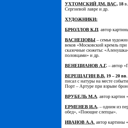
УХТОМСКИЙ ДМ. ВАС,
18
в.
Сергиевой лавре и др.
ХУДОЖНИКИ:
БРЮЛЛОВ К.П
.
автор картин
ВАСНЕЦОВЫ
– семья художн
веков «Московский кремль при И
сказочные сюжеты: «Аленушка»
половцами» и др.
ВЕНЕЦИАНОВ А.Г
.
– автор «
ВЕРЕЩАГИН В.В.
19 – 20 вв
писал с натуры на месте событи
Порт – Артуре при взрыве брон
ВРУБЕЛЬ М.А
. автор картин 
ЕРМЕНЕВ И.А
.
– одним из пе
обед», «Поющие слепцы».
ИВАНОВ А.А
.
автор картины «