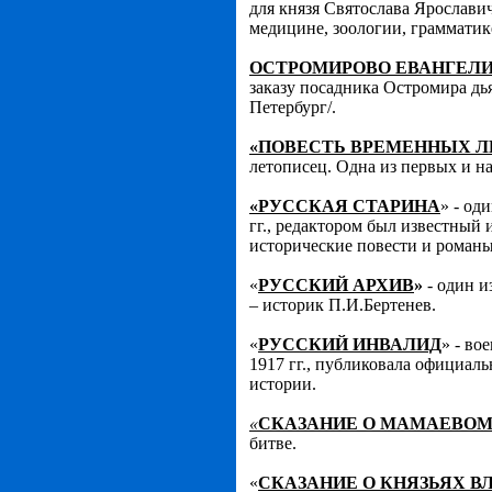
для князя Святослава Ярослави
медицине, зоологии, грамматике
ОСТРОМИРОВО ЕВАНГЕЛ
заказу посадника Остромира дь
Петербург/.
«ПОВЕСТЬ ВРЕМЕННЫХ Л
летописец. Одна из первых и н
«РУССКАЯ СТАРИНА
» - од
гг., редактором был известный
исторические повести и романы
«
РУССКИЙ АРХИВ
»
- один и
– историк П.И.Бертенев.
«
РУССКИЙ ИНВАЛИД
» - во
1917 гг., публиковала официал
истории.
«
СКАЗАНИЕ О МАМАЕВО
битве.
«
СКАЗАНИЕ О КНЯЗЬЯХ 