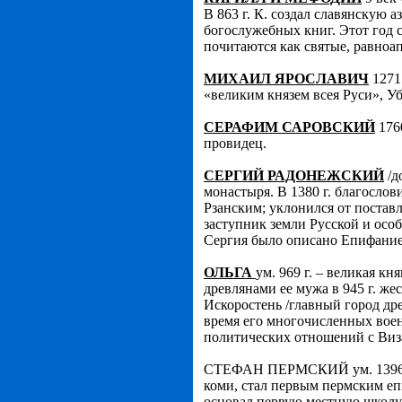
В 863 г. К. создал славянскую а
богослужебных книг. Этот год 
почитаются как святые, равноа
МИХАИЛ ЯРОСЛАВИЧ
1271 
«великим князем всея Руси», Уб
СЕРАФИМ САРОВСКИЙ
1760
провидец.
СЕРГИЙ РАДОНЕЖСКИЙ
/д
монастыря. В 1380 г. благослов
Рзанским; уклонился от постав
заступник земли Русской и осо
Сергия было описано Епифани
ОЛЬГА
ум. 969 г. – великая к
древлянами ее мужа в 945 г. ж
Искоростень /главный город др
время его многочисленных воен
политических отношений с Виза
СТЕФАН ПЕРМСКИЙ ум. 1396 г. –
коми, стал первым пермским е
основал первую местную школу