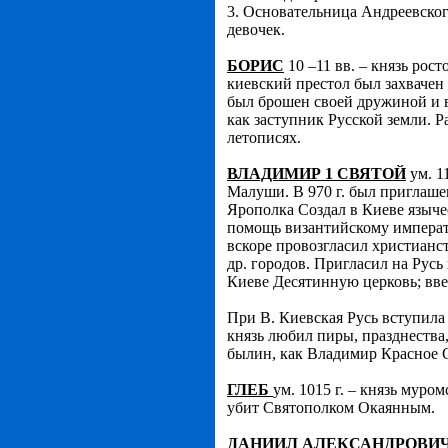
3. Основательница Андреевског
девочек.
БОРИС
10 –11 вв. – князь рос
киевский престол был захвачен 
был брошен своей дружиной и в
как заступник Русской земли. Р
летописях.
ВЛАДИМИР 1 СВЯТОЙ
ум. 1
Малуши. В 970 г. был приглашен
Ярополка Создал в Киеве языче
помощь византийскому императо
вскоре провозгласил христианс
др. городов. Пригласил на Русь
Киеве Десятинную церковь; ввел
При В. Киевская Русь вступила
князь любил пиры, празднества,
былин, как Владимир Красное
ГЛЕБ
ум. 1015 г. – князь мур
убит Святополком Окаянным.
ДАНИИЛ АЛЕКСАНДРОВИ