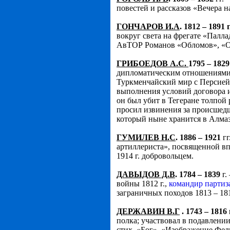
повестей и рассказов «Вечера н
ГОНЧАРОВ И.А
. 1812 – 1891 
вокруг света на фрегате «Палла
АвТОР Романов «Обломов», «О
ГРИБОЕДОВ А.С.
1795 – 1829
дипломатическим отношениями с
Туркменчайский мир с Персией
выполнения условий договора и 
он был убит в Тегеране толпой
просил извинения за происшедш
который ныне хранится в Алма
ГУМИЛЕВ Н.С
. 1886 – 1921
гг
артиллериста», посвященной вп
1914 г. добровольцем.
ДАВЫДОВ Д.В
. 1784 – 1839
г.
войны 1812 г.,
командир партиз
заграничных походов 1813 – 181
ДЕРЖАВИН В.Г
. 1743 – 1816 
полка; участвовал в подавлении
стих. «Бог», «Изображение Фел