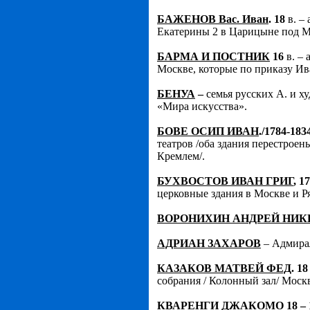
БАЖЕНОВ Вас. Иван
. 18
в. –
Екатерины 2 в Царицыне под М
БАРМА И ПОСТНИК
16
в. – 
Москве, которые по приказу Ив
БЕНУА
–
семья русских А. и ху
«Мира искусства».
БОВЕ ОСИП ИВАН
./1784-183
театров /оба здания перестрое
Кремлем/.
БУХВОСТОВ ИВАН ГРИГ
, 1
церковные здания в Москве и Р
ВОРОНИХИН АНДРЕЙ НИ
АДРИАН ЗАХАРОВ
– Адмирал
КАЗАКОВ МАТВЕЙ ФЕД
. 18
собрания / Колонный зал/ Москв
КВАРЕНГИ ДЖАКОМО
18 – 