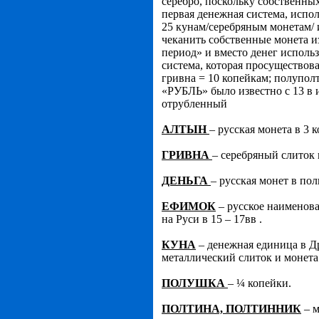
серебро, поскольку собственны
первая денежная система, испол
25 кунам/серебряным монетам/ и
чеканить собственные монета из
период» и вместо денег исполь
система, которая просуществова
гривна = 10 копейкам; полупол
«РУБЛЬ» было известно с 13 в и
отрубленный
АЛТЫН
– русская монета в 3 
ГРИВНА
– серебряный слиток 
ДЕНЬГА
– русская монет в пол
ЕФИМОК
– русское наименова
на Руси в 15 – 17вв .
КУНА
– денежная единица в Д
металлический слиток и монета.
ПОЛУШКА
–
¼ копейки.
ПОЛТИНА, ПОЛТИННИК
– м