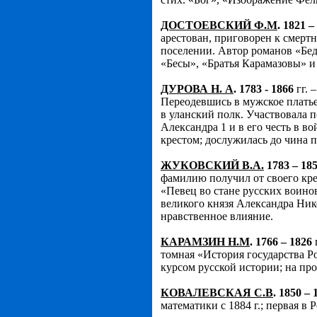
ДОСТОЕВСКИЙ Ф.М
. 1821 –
арестован, приговорен к смертн
поселении. Автор романов «Бе
«Бесы», «Братья Карамазовы» и 
ДУРОВА Н. А
. 1783 - 1866
гг. 
Переодевшись в мужское платье
в уланский полк. Участвовала
Александра 1 и в его честь в во
крестом; дослужилась до чина 
ЖУКОВСКИЙ В.А.
1783 – 18
фамилию получил от своего крес
«Певец во стане русских воинов
великого князя Александра Ник
нравственное влияние.
КАРАМЗИН Н.М
. 1766 – 1826
томная «История государства Р
курсом русской истории; на про
КОВАЛЕВСКАЯ С.В
. 1850 – 
математики с 1884 г.; первая в