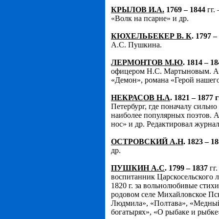
КРЫЛОВ И.А.
1769 – 1844
гг.
«Волк на псарне» и др.
КЮХЕЛЬБЕКЕР В. К
. 1797 –
А.С. Пушкина.
ЛЕРМОНТОВ М.Ю
. 1814 – 1
офицером Н.С. Мартыновым. Ав
«Демон», романа «Герой нашего
НЕКРАСОВ Н.А
. 1821 – 1877 г
Петербург, где поначалу сильн
наиболее популярных поэтов. 
нос» и др. Редактировал журн
ОСТРОВСКИЙ А.Н
. 1823 – 1
др.
ПУШКИН А.С
. 1799 – 1837
гг.
воспитанник Царскосельского ли
1820 г. за вольнолюбивые стихи
родовом селе Михайловское Пск
Людмила», «Полтава», «Медный 
богатырях», «О рыбаке и рыбке» 