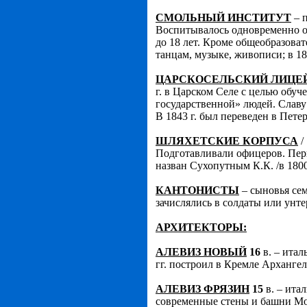
СМОЛЬНЫЙ ИНСТИТУТ
– п
Воспитывалось одновременно ок
до 18 лет. Кроме общеобразова
танцам, музыке, живописи; в 18
ЦАРСКОСЕЛЬСКИЙ ЛИЦЕ
г. в Царском Селе с целью обу
государственной» людей. Славу
В 1843 г. был переведен в Пете
ШЛЯХЕТСКИЕ КОРПУСА
/
Подготавливали офицеров. Пер
назван Сухопутным К.К. /в 1800
КАНТОНИСТЫ
– сыновья сем
зачислялись в солдаты или унт
АРХИТЕКТОРЫ:
АЛЕВИЗ НОВЫЙ
16
в. – итал
гг. построил в Кремле Архангел
АЛЕВИЗ ФРЯЗИН
15
в. – ита
современные стены и башни Мо